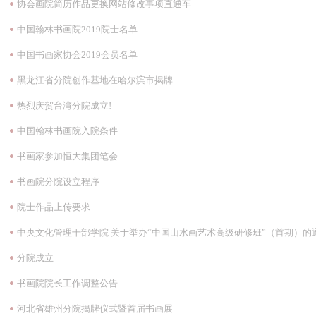
协会画院简历作品更换网站修改事项直通车
中国翰林书画院2019院士名单
中国书画家协会2019会员名单
黑龙江省分院创作基地在哈尔滨市揭牌
热烈庆贺台湾分院成立!
中国翰林书画院入院条件
书画家参加恒大集团笔会
书画院分院设立程序
院士作品上传要求
1
2
3
4
5
6
中央文化管理干部学院 关于举办“中国山水画艺术高级研修班”（首期）的
分院成立
书画院院长工作调整公告
河北省雄州分院揭牌仪式暨首届书画展