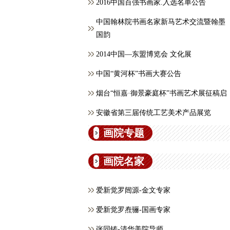
2016中国百强书画家.入选名单公告
中国翰林院书画名家新马艺术交流暨翰墨
国韵
2014中国—东盟博览会 文化展
中国“黄河杯”书画大赛公告
烟台“恒嘉·御景豪庭杯”书画艺术展征稿启
安徽省第三届传统工艺美术产品展览
画院专题
画院名家
爱新觉罗闿源-金文专家
爱新觉罗焘骊-国画专家
张同铸-清华美院导师