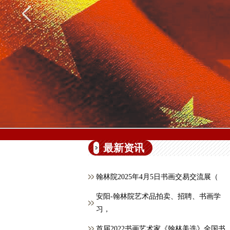
最新资讯
翰林院2025年4月5日书画交易交流展（
安阳-翰林院艺术品拍卖、招聘、书画学
习，
首届2022书画艺术家《翰林美选》全国书