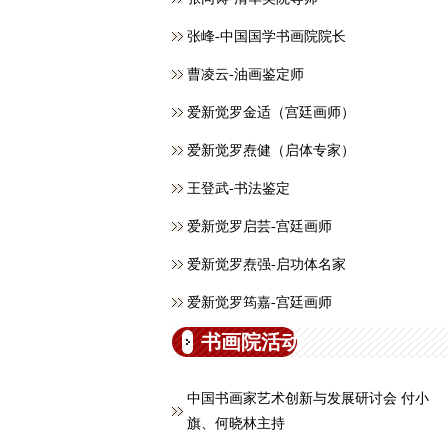
张峰-中国国学书画院院长
曹凌云-油画鉴定师
爱新觉罗金适（宫廷画师）
爱新觉罗焘健（启体专家）
王登武-书法鉴定
爱新觉罗启芸-宫廷画师
爱新觉罗焘强-启功体名家
爱新觉罗筠嘉-宫廷画师
书画院活动
中国书画家艺术创新与发展研讨会 付小
旗、何晓林主持