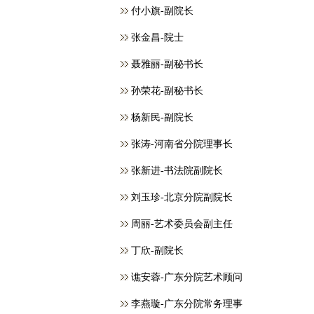
付小旗-副院长
张金昌-院士
聂雅丽-副秘书长
孙荣花-副秘书长
杨新民-副院长
张涛-河南省分院理事长
张新进-书法院副院长
刘玉珍-北京分院副院长
周丽-艺术委员会副主任
丁欣-副院长
谯安蓉-广东分院艺术顾问
李燕璇-广东分院常务理事