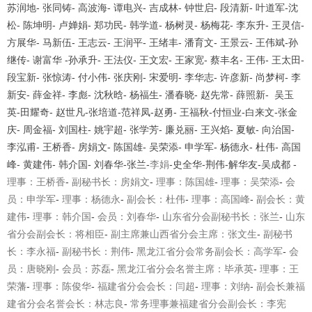
苏润地- 张同铸- 高波海- 谭电兴- 吉成林- 钟世启- 段清新- 叶道军-沈
松- 陈坤明- 卢婵娟- 郑功民- 韩学道- 杨树灵- 杨梅花- 李东升- 王灵信-
方展华- 马新伍- 王志云- 王润平- 王绪丰- 潘育文- 王景云- 王伟斌-孙
继传- 谢富华 -孙承升- 王法仪- 王文宏- 王家宽- 蔡丰名- 王伟- 王太田-
段宝新- 张惊涛- 付小伟- 张庆刚- 宋爱明- 李华志- 许彦新- 尚梦柯- 李
新安- 薛金祥- 李彪- 沈秋晗- 杨福生- 潘春晓- 赵先常- 薛照新- 吴玉
英-田耀奇- 赵世凡-张培道-范祥凤-赵勇- 王福秋-付恒业-白来文-张金
庆- 周金福- 刘国柱- 姚宇超- 张学芳- 廉兑丽- 王兴焰- 夏敏- 向治国-
李泓甫- 王桥香- 房娟文- 陈国雄- 吴荣添- 申学军- 杨德永- 杜伟- 高国
峰- 黄建伟- 韩介国- 刘春华-张兰-
李娟
-史全华-荆伟-解华友-吴成都
-
理事：王桥香
-
副秘书长：房娟文
-
理事：陈
国雄
-
理事：吴荣添
-
会
员：申学军
-
理事：杨德永
-
副会长：杜伟
-
理事：高国峰
-
副会长：黄
建伟
-
理事：韩介国
-
会员：刘春华
-
山东省分会副秘书长：张兰
-
山东
省分会副会长：将相臣
-
副主席兼山西省分会主席：张文生
-
副秘书
长：李永福
-
副秘书长：荆伟
-
黑龙江省分会常务副会长：高学军
-
会
员：唐晓刚
-
会员
：苏磊
-
黑龙江省分会名誉主席：毕承英
-
理事：王
荣藩
-
理事：陈俊华
-
福建省分会会长：闫超
-
理事：刘纳
-
副会长兼福
建省分会名誉会长：林志良
-
常务理事兼福建省分会副会长：李宪