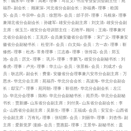
长：魏永华
-
理事：高彬
-
理事：马世义
-
书法专业委员会副主任：苑
福乔
-
副会长：
顾家深
-
河北省分会副会长：孙福勇
-
理事：欧国
安
-
会员：牛宗申
-
会员：徐慧玮
-
会员：邰子羿
-
理事：马根泉
-
理事
兼湖北省分会副会长：孙建军
-
雄安分会副主席：刘文清
-
雄安分会副
主席：侯玉兰
-
雄安分会培训部主任：石艳平
-
顾问：王南
-
理事兼河
北省分会副会长：王克
庆
-
会员兼安徽省分会理事
：宋广义
-
理事兼安
徽省分会副秘书长：
杜登洋
-
会员：白文灿
-
会员：方一农
-
理事：靳
修然
-
理事：杜杰
-
常务理事：江志春
-
理事：张传花
-
会员：郑玉
池
-
会员：厉文
-
理事：
巩川
-
理事：李鹏飞
-
雄安分会副秘书长
：刘
春虎
-
理事：卢光
-
理事：华土山
-
会员：张景栋
-
会员：刘成才
-
会
员：耿志民
-
副会长：费童
-
安徽省分会理事兼六安市分会副主席：万
恩水
-
华北分会主席：苑福乔
-
华北分会会长：高波海
-
华北分会副会
长：邸宝广
-
理事：苑同朝
-
理事：靳佰然
-
华北分会副会长：左江
泊
-
华北分会理事：陈刚
-
华北分会副秘书长：苑乔亮
-
华北分会副秘
书长：贾
新娜
-
山东省分会副主席：刘付美
-
山东省分会副会长：李
众
-
山西省分会副主席：吴新生
-
理事：王福成
-
会员：安宝全
-
山西省
分会副主席：万有礼
-
理事：张绍辉
-
会员：刘丽华
-
理事：刘杏伟
-
副
主席：爱新觉罗
·
漫娘
-
会员：贾惠茹
-
理事：王景华
-
副秘书长：盖