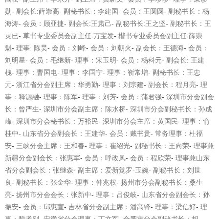
勋
-
副会长
:
薛崇高
-
副秘书长：李建国
-
会员：王圆圆
-
副秘书长：杨
海涛
-
会员：顾亚捷
-
副会长
:
王肃己
-
副秘书长
:
王之坚
-
副秘书长：王
灵已
-
草书专业委员会副主任
:
万宝发
-
楷书专业委员会副主任
:
薛崇
魁
-
理事
:
陈昊
-
会员：刘峰
-
会员：刘朝火
-
副会长：王德海
-
会员：
刘明星
-
会员：毛继新
-
理事：宋玉明
-
会员：杨科元
-
副会长
:
王建
槐
-
理事：曹国电
-
理事：李国宁
-
理事：靳常增
-
副秘书长：王忠
元
-
浙江省分会副主席：华勇勤
-
理事：刘宗建
-
副会长：程月亮
-
理
事：释源融
-
理事：陈军
-
理事：刘芳
-
会员：蒲君强
-
深圳市分会副会
长：曾严生
-
深圳市分会副主席：陈水桥
-
深圳市分会副秘书长：孙成
峰
-
深圳市分会秘书长：万裕民
-
深圳市分会主席：黄国民
-
理事：俞
桂中
-
山东省分会副会长：王建华
-
会员：戴书贵
-
常务理事：杜福
安
-
三峡分会主席：王和春
-
理事：崔绍光
-
副秘书长：王向荣
-
理事兼
新疆分会副会长：张惠军
-
会员：呼改凤
-
会员：程欣荣
-
理事兼山东
省分会副会长：张继森
-
副主席：爱新觉罗
-
玉婉
-
副秘书长：刘世
良
-
副秘书长：张金华
-
理事：仲兆权
-
扬州市分会副秘书长：桑生
亮
-
扬州市分会会长：张新中
-
理事：吕俊岐
-
山东省分会副会长：孙
振安
-
会员：邱惠宣
-
吉林省分会副主席：潘高锋
-
理事：梁信好
-
理