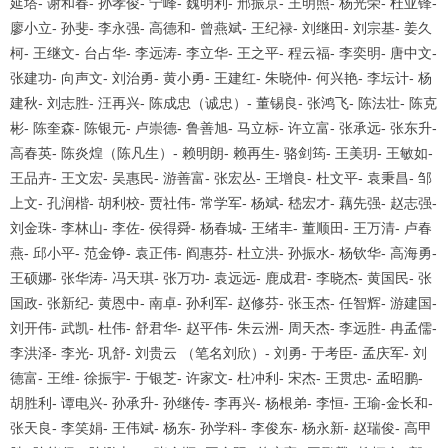
延塔- 谢和春- 孙孝俊- 宁峰- 魏明利- 邢振京- 王明照- 杨光荣- 杜亚锋-
廖小立- 孙斐- 李永强- 高德和- 曾燕斌- 王纪禄- 刘继田- 刘宗基- 姜久
柯- 王继文- 台占华- 李远涛- 李立华- 王之平- 程云福- 李奕明- 唐中文-
张建功- 向声文- 刘治勇- 黄小勇- 王建红- 朱晓仲- 何兴艳- 李坛计- 杨
1
2
3
4
建秋- 刘志胜- 汪再兴- 陈成忠（诚忠）- 董锡良- 张鸿飞- 陈法壮- 陈克
彬- 陈奎森- 陈银元- 卢崇德- 鲁善旭- 马立标- 许立富- 张承远- 张东升-
高春英- 陈炎煌（陈凡生）- 赖明朗- 赖再生- 骆剑筠- 王美玥- 王敏如-
王品卉- 王文宏- 吴惠民- 游善富- 张宏丛- 王增良- 杜文平- 袁秉昌- 邹
上文- 孔润楷- 胡利校- 贾社伟- 常学军- 杨斌- 嵇宏才- 藕先强- 赵志强-
刘金珠- 李林山- 李佐- 侯得舜- 杨春城- 王绪丰- 董顺田- 王万清- 卢春
燕- 邱小平- 范金铮- 袁正伟- 阎惠芬- 杜立洪- 孙振水- 杨钦华- 高海勇-
王硕娜- 张华涛- 冯天琪- 张万功- 袁远远- 鹿成君- 李晓杰- 黄国民- 张
国政- 张新纪- 黄恩中- 南卓- 孙利军- 赵修芬- 张玉杰- 任智辉- 游建国-
刘开伟- 武凯- 杜伟- 舒君华- 赵平伟- 朱云洲- 周天杰- 李远胜- 冉孟儒-
李洪泽- 李光- 巩舒- 刘贵云 （笔名刘欣）- 刘勇- 于考臣- 孟庆军- 刘
德富- 王维- 徐振宇- 于银芝- 许家文- 杜冲利- 宋杰- 王贯忠- 孟昭鹏-
胡胜利- 谭电兴- 孙承升- 孙继传- 李再兴- 杨根弟- 李恒- 王瑜-金长和-
张天良- 李笑娟- 王伟斌- 杨东- 孙学科- 李俊东- 杨永新- 赵瑞俊- 高甲