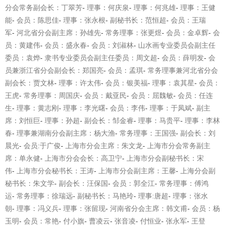
分会常务副会长：丁翠芳
-
理事：何庆泉
-
理事：何兆雄
-
理事：王健
能
-
会员：陈思佳
-
理事：张永根
-
副
秘书长：范恒超
-
会员：王瑞
军
-
河北省分会副主席：孙雄先
-
常务理事：张更煜
-
会员：金卓辉
-
会
员：黄建伟
-
会员：盛永春
-
会员：刘淑林
-
山水画专业委员会副主任
委员：袁烨
-
隶书专业委员会副主任委员：周文超
-
会员：薛明发
-
会
员兼浙江省分会副会长：郑国亮
-
会员：孟琪
-
常务理事兼河北省分会
副会长：贾文林
-
理事：许太伟
-
会员：银美福
-
理事：袁其星
-
会员：
王虎
-
常务理事：周国庆
-
会员：戴亚
民
-
会员：屈魏敏
-
会员：任连
生
-
理事：黄志刚
-
理事：李光曙
-
会员：李伟
-
理事：于凤斌
-
副主
席：刘恒巨
-
理事：孙超
-
副会长：邹金睿
-
理事：马贵平
-
理事：李林
春
-
理事兼湖南分会副主席：杨大渔
-
常务理事
：
王国
强
-
副会长：刘
晨光
-
会员
:
于广俊
-
上海市分会主席：朱文龙
-
上海市分会常务副主
席：单永健
-
上海市分会会长：高卫宁
-
上海市分会副秘书长：宋
伟
-
上海市分会秘书长：王涛
-
上海市分会副主席：王馨
-
上海分会副
秘书长：朱文学
-
副会长：汪保国
-
会员：郭全江
-
常务理事：傅鸿
运
-
常务理事：徐瑞远
-
副秘书长：马艳玲
-
理事
:
唐超
-
理事：张水
朝
-
理事：冯义兵
-
理事：张留现
-
河南省分会主席：韩文甫
-
会员：杨
玉明
-
会员：常艳
-
付小旗
-
曹凌云
-
张音凌
-
付恒业
-
张永军
-
王登