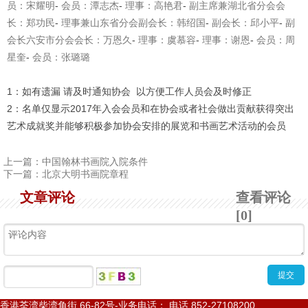
员：宋耀明
-
会员：潭志杰
-
理事：高艳君
-
副主席兼湖北省分会会
长：郑功民
-
理事兼山东省分会副会长：韩绍国
-
副会长：邱小平
-
副
会长六安市分会会长：万恩久
-
理事：虞慕容
-
理事：谢恩
-
会员：周
星奎
-
会员：张璐璐
1：如有遗漏 请及时通知协会 以方便工作人员会及时修正
2：名单仅显示
2017
年入会会员和在协会或者社会做出贡献获得突出
艺术成就奖并能够积极参加协会安排的展览和书画艺术活动的会员
上一篇：
中国翰林书画院入院条件
下一篇：
北京大明书画院章程
文章评论
查看评论
[0]
香港荃湾柴湾角街
66-82
号
-
业务电话： 电话
852-27108200