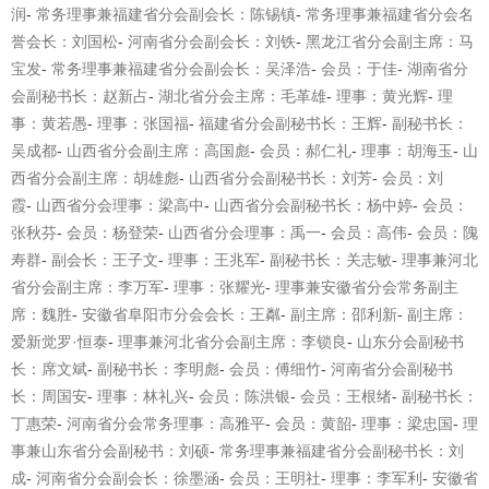
润
-
常务理事兼福建省分会副会长：陈锡镇
-
常务理事兼福建省分会名
誉会长：刘国松
-
河南省分会副会长：刘铁
-
黑龙江省分会副主席：马
宝发
-
常务理事兼福建省分会副会长：吴泽浩
-
会员：于佳
-
湖南省分
会副秘书长：赵新占
-
湖北省分会主席：毛革雄
-
理事：黄光辉
-
理
事：黄若愚
-
理事：张国福
-
福建省分会副秘书长：王辉
-
副秘书长：
吴成都
-
山西省分会副主席：高国彪
-
会员：郝仁礼
-
理事：胡海玉
-
山
西省分会副主席：胡雄彪
-
山西省分会副秘书长：刘芳
-
会员：刘
霞
-
山西省分会理事：梁高中
-
山西省
分会副秘书长：杨中婷
-
会员：
张秋芬
-
会员：杨登荣
-
山西省分会理事：禹一
-
会员：高伟
-
会员：隗
寿群
-
副会长：王子文
-
理事：王兆军
-
副秘书长：关志敏
-
理事兼河北
省分会副主席：李万军
-
理事：张耀光
-
理事兼安徽省分会常务副主
席：魏胜
-
安徽省阜阳市分会会长：王粼
-
副主席：邵利新
-
副主席：
爱新觉罗
·
恒泰
-
理事兼河北省分会副主席：李锁良
-
山东分会副秘书
长：席文斌
-
副秘书长：李明彪
-
会员：傅细竹
-
河南省分会副秘书
长：周国安
-
理事：林礼兴
-
会员：陈洪银
-
会员：王根绪
-
副秘书长：
丁惠荣
-
河南省分会常务理事：高雅平
-
会员：黄韶
-
理事：梁忠国
-
理
事兼山东省分会副秘书：刘硕
-
常务理事兼福建省分会副秘书长：刘
成
-
河南省分会副会长：徐墨涵
-
会员：王明社
-
理事：李军利
-
安徽省