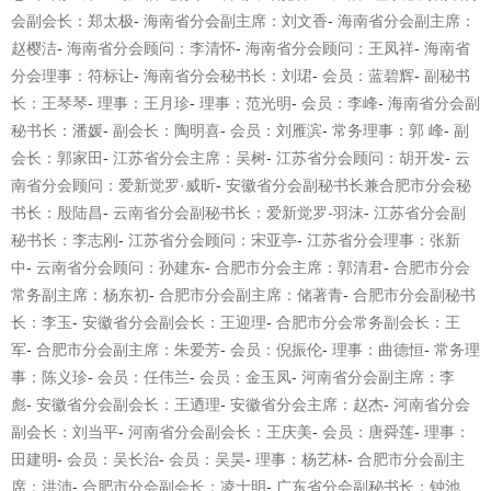
会副会长：郑太极
-
海南省分会副主席：刘
文香
-
海南省分会副主席：
赵樱洁
-
海南省分会顾问：李清怀
-
海南省分会顾问：王凤祥
-
海南省
分会理事：符标让
-
海南省分会秘书长：刘珺
-
会员：蓝碧辉
-
副秘书
长：王琴琴
-
理事：王月珍
-
理事：范光明
-
会员：李峰
-
海南省分会副
秘书长：潘媛
-
副会长：陶明喜
-
会员：刘雁滨
-
常务理事：郭
峰
-
副
会长：郭家田
-
江苏省分会主席：吴树
-
江苏省分会顾问：胡开发
-
云
南省分会顾问：爱新觉罗
·
威昕
-
安徽省
分会副秘书长兼合肥市分会秘
书长：殷陆昌
-
云南省分会副秘书长：爱新觉罗
-
羽沫
-
江苏省分会副
秘书长：李志刚
-
江苏省分会顾问：宋亚亭
-
江苏省分会理事：张新
中
-
云南省分会顾问：孙建东
-
合肥市分会主席：郭清君
-
合肥市分会
常务副主席：杨东初
-
合肥市分会副主席：储著青
-
合
肥市分会副秘书
长：李玉
-
安徽省分会副会长：王迎理
-
合肥市分会常务副会长：王
军
-
合肥市分
会副主席：朱爱芳
-
会员：倪振伦
-
理事：曲德恒
-
常务理
事：陈义珍
-
会员：任伟兰
-
会员：金玉凤
-
河南省分会副主席：李
彪
-
安徽省分会副会长：王迺理
-
安徽省分会主席：赵杰
-
河南省分会
副会长：刘当平
-
河南省分会副会长：王庆美
-
会员：唐舜莲
-
理事：
田建明
-
会员：吴长治
-
会员：吴昊
-
理事：杨艺林
-
合肥
市分会副主
席：洪沛
-
合肥市分会副会长：凌士明
-
广东省分会副秘书长：钟池