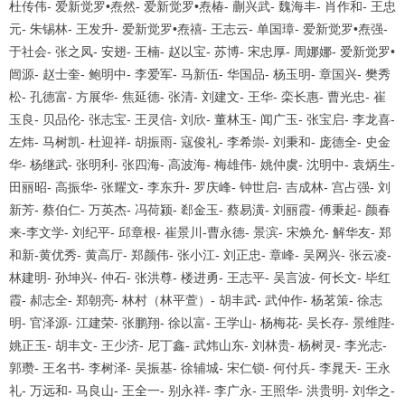
杜传伟- 爱新觉罗•焘然- 爱新觉罗•焘椿- 蒯兴武- 魏海丰- 肖作和- 王忠
元- 朱锡林- 王发升- 爱新觉罗•焘禧- 王志云- 单国璋- 爱新觉罗•焘强-
于社会- 张之凤- 安翅- 王楠- 赵以宝- 苏博- 宋忠厚- 周娜娜- 爱新觉罗•
闿源- 赵士奎- 鲍明中- 李爱军- 马新伍- 华国品- 杨玉明- 章国兴- 樊秀
松- 孔德富- 方展华- 焦延德- 张清- 刘建文- 王华- 栾长惠- 曹光忠- 崔
玉良- 贝品伦- 张志宝- 王灵信- 刘欣- 董林玉- 闻广玉- 张宝启- 李龙喜-
左炜- 马树凯- 杜迎祥- 胡振雨- 寇俊礼- 李希崇- 刘秉和- 庞德全- 史金
华- 杨继武- 张明利- 张四海- 高波海- 梅雄伟- 姚仲虞- 沈明中- 袁炳生-
田丽昭- 高振华- 张耀文- 李东升- 罗庆峰- 钟世启- 吉成林- 宫占强- 刘
新芳- 蔡伯仁- 万英杰- 冯荷颍- 郄金玉- 蔡易潢- 刘丽霞- 傅秉起- 颜春
来-李文学- 刘纪平- 邱章根- 崔景川-曹永德- 景滨- 宋焕允- 解华友- 郑
和新-黄优秀- 黄高厅- 郑颜伟- 张小江- 刘正忠- 章峰- 吴网兴- 张云凌-
林建明- 孙坤兴- 仲石- 张洪尊- 楼进勇- 王志平- 吴言波- 何长文- 毕红
霞- 郝志全- 郑朝亮- 林村（林平萱）- 胡丰武- 武仲作- 杨茗策- 徐志
明- 官泽源- 江建荣- 张鹏翔- 徐以富- 王学山- 杨梅花- 吴长存- 景维陛-
姚正玉- 胡丰文- 王少济- 尼丁鑫- 武炜山东- 刘林贵- 杨树灵- 李光志-
郭瓒- 王名书- 李树泽- 吴振基- 徐辅城- 宋仁锁- 何付兵- 李晁天- 王永
礼- 万远和- 马良山- 王全一- 别永祥- 李广永- 王照华- 洪贵明- 刘华之-