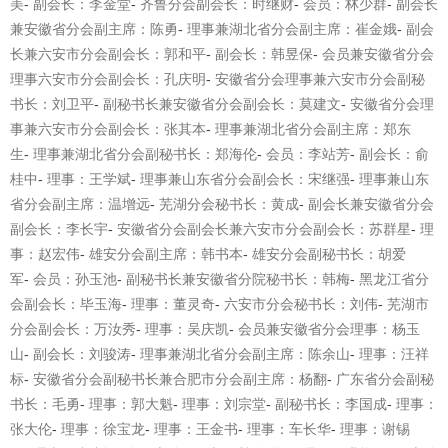
美
-
副会长：李金堂
-
齐鲁分会副会长：时继财
-
会员：林少群
-
副会长
兼安徽省分会副主席：陈勇
-
理事兼湖北省分会副主席：崔金娥
-
副会
长兼六安市分会副会长：郭和平
-
副会长：韩昱保
-
会员兼安徽省分会
理事六安市分会副会长：孔庆明
-
安徽省分会理事兼六安市分会副秘
书长：刘卫平
-
副秘书长兼安徽省分会副会长：莫建文
-
安徽省分会理
事兼六安市分会副会长：张其本
-
理事兼湖北省分
会副主席：郑东
生
-
理事兼湖北省分会副秘书长：郑海伦
-
会员：李站芳
-
副会长：俞
桂中
-
理事：王学斌
-
理事兼山东省分会副会长：宋继强
-
理事兼山东
省分会副主席：温增远
-
芜湖分会秘书长：黄成
-
副会长兼安徽省分会
副会长：李长宇
-
安徽省分会副会长兼六安市分会副会长：苏群星
-
理
事：赵宏伟
-
雄安分会副主席：韩书本
-
雄安分会副秘书长：胡爱
军
-
会员：孙玉池
-
副秘书长兼安徽省分院秘书长：韩梅
-
黑龙江省分
会副会长：毕玉海
-
理事：董灵奇
-
六安市分会秘书长：刘伟
-
芜湖市
分会副会长：万汝秀
-
理事：吴庆凯
-
会员兼安徽省分会理事：杨玉
山
-
副会长：刘骏涛
-
理事兼湖北省分会副主席：陈余山
-
理事：汪祥
标
-
安徽省分会副秘书长兼合肥市分会副主席：杨翻
-
广东省分会副秘
书长：毛勇
-
理事：郭大魁
-
理事：刘宗堂
-
副秘书长：李国成
-
理事：
张大伦
-
理事：徐宝龙
-
理事：王金书
-
理事：车长华
-
理事：谢锡