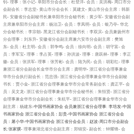
钊
-
理事：张小记
-
阜阳市分会会长：杜登洋
-
会员：吴洪梅
-
周口市分
会副会长：李志堂
-
黄山市分会会长：莫建文
-
黄山市分会主席：韩新
民
-
安徽省分会副秘书长兼阜阳市分会秘书长：黄少军
-
安徽省分会副
主席兼阜阳市分会主席：杨治卫
-
会员：李凤明
-
会员：银乃夺
-
华北
分会秘
书长：李宗朝
-
黑龙江省分会副秘书长：李双滨
-
会员兼扬州市
分会理事：刘东升
-
安徽省分会副主席兼
六安市分会副主席：樊旭
东
-
会员：杜主明
-
会员：郭争鸣
-
会员：徐向明
-
会员：胡守富
-
会
员：李军宝
-
理事：李占英
-
理事：孙洪波
-
理事：唐跃林
-
理事：李正
徽
-
会员：张洪军
-
理事：张芳彬
-
会员：陆为民
-
会员：胡彩红
-
理事
兼浙江省分会副会长金华市分会主席：龚明华
-
浙江省分会理事兼金
华市分会执行副会长：范忠强
-
浙江省分会会理事兼金
华市分会副秘
书长：贾小金
-
浙江省分会理事兼金华市分会常务副会长：龚正平
-
会
员：吴文龙
-
浙江省
分会理事兼金华市分会秘书长：朱恒贤
-
浙江省分
会理事兼金华市分会副会长：朱杭平
-
浙江省分会理事兼金华市分会
副主席：杨建东
-
中国书画家协会 会员兼浙江省分会理事: 李培发-中国
书画家协会 浙江省分会会员：彭贵-中国书画家协会 浙江省分会会
员：屠小华-中国书画家协会 浙江省分会会员：赵波-周口市分会副会
长:张家骥-
理事兼湖北省分会副主席：郑锦安
-
副会长：钟耀锋
-
会