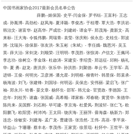
中国书画家协会2017最新会员名单公告
·
薛鹏--姬保国- 史平-闫金保- 罗书钰- 王富利- 王志
成- 孙胤博- 高劲松- 赵凤海- 夏泽颖- 李俊杰- 于桂璎- 覃大浩- 李洪岩-
韩治文- 谢富华- 赵高华- 严成壮- 刘建岭- 谭金平- 郑茂海- 龚新文- 高
来标- 汪大海- 令狐伟鹏- 周瑞青- 袁莹- 张庆刚- 侯永忠- 史桂生- 郭波
洲- 沈瑞兴- 徐保新- 张友洪- 朱玉彬（朱斌）- 李任娥- 魏恩河- 吴玉
英- 薛大治- 宋剑龙- 刘顺荣- 汪明明- 李茂胜- 张惊涛- 卢信文- 王佩珂-
李志功- 徐树立- 李金珠- 杜啟涛- 宋建安- 李绍贵- 郑远征- 邱刚- 杨礼
华- 夏 勇- 赵龙- 唐洪庆- 张乐华- 孙洪胜- 刘聚德- 单云书- 王学军- 高
进铎- 王俊- 何明光- 卫彦洲- 潘允星- 刘明根- 柳青叶- 韩昱保- 郎杲承-
杨海波- 刘飞- 张建锋- 刘国珍- 何明远- 吴保忠- 安伟丽- 梁启飞- 张广
袖- 郑永川- 铃番- 晏文章- 杨怀生- 邵军- 韩元金- 官贤政- 李德国- 王
忠年- 刘桂芳- 谢鑫- 张国威- 高希顺- 谭家栋- 邓春晓- 黄贤华- 朱德华-
陈尚来- 吴国辉- 刘石刚- 毕可建- 李京海- 杜爱凤- 荆浚轩- 张仁飞- 欧
阳鹏飞- 欧阳贤- 柯沛鸿- 王太田- 饶庆海- 王丽萍- 毋海森- 杨新力- 郑
连忠- 徐敏安- 刘建海- 孟广龙- 曹建强- 张浩然- 王伟- 高蓓- 李平泉-
毕益山- 卞珊珊- 蔡丰名- 李茂伟- 王家宽- 徐景琨- 杜怀中- 王世平- 张