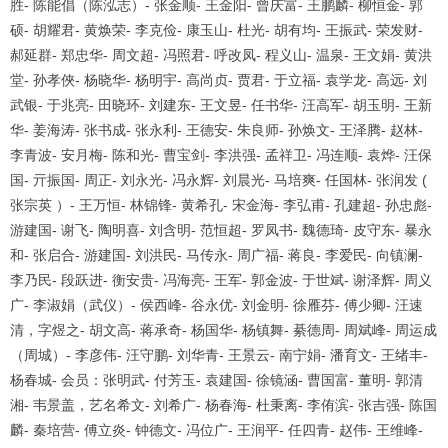
胜- 陈能倡（陈泓志）- 张金顺- 王金阳- 曾庆富- 王鹏麟- 柳恒金- 郭
硕- 胡耀君- 黄焕荣- 李克俭- 康玉山- 杜光- 胡有均- 王振武- 荣发财-
郝延群- 郑忠华- 周文超- 冯照君- 呼改凤- 程义山- 温泉- 王文娟- 黄洪
堂- 孙孝俠- 杨晓华- 杨明宇- 高尚贞- 贾君- 于立福- 袁学龙- 高远- 刘
武银- 于兆亮- 田晓环- 刘建东- 王文昱- 任书华- 汪高军- 胡玉明- 王新
华- 姜海涛- 张书成- 张永利- 王德安- 朱良师- 孙焕文- 王泽腾- 赵林-
李青波- 安月梅- 陈和光- 曹宝剑- 李洪强- 孟祥卫- 冯连顺- 袁烨- 汪保
国- 亓振国- 周正- 刘永光- 冯永辉- 刘晨光- 马培爽- 任国林- 张润发 (
张宗英 ）- 王万恒- 林锦锋- 黄希孔- 宋金海- 李弘甫- 孔建超- 孙忠彪-
游建国- 谢飞- 陶明喜- 刘含明- 范恒超- 罗凤书- 魏德琦- 皮守东- 暴永
和- 张启合- 游建国- 刘洪民- 马传永- 周广福- 蒋良- 李爱民- 向镇澜-
李乃民- 段跃进- 衡安贵- 冯海亮- 王军- 郭金波- 于世斌- 谢泽辉- 周义
广- 李淑娟（武仪）- 侯西峰- 谷永优- 刘金明- 徐雁芬- 傅少卿- 汪速
清，字煜之- 胡文高- 蒋承奇- 杨国华- 杨镇舞- 綦德周- 周斌峰- 周运成
（周城）- 李彦伟- 汪守鹏- 刘华青- 王景云- 南宁娟- 潘育文- 王绪丰-
杨春城- 会员：张明武- 付芳玉- 袁建国- 徐镜涵- 曹国富- 董明- 郭清
湘- 韦景盖，艺名希文- 刘希广- 杨春海- 杜秉离- 李侑滨- 张吉强- 陈国
麟- 秦培营- 傅立炎- 钟德文- 冯位广- 王润平- 任四青- 赵伟- 王维峰-