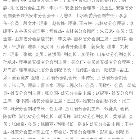
事：魏孝刚
-
安徽省分会理事：丁文军
-
合肥市分会副秘书长：胡
静
-
湖北省分会副主席：李小平
-
安徽省分会理事：汝玉生
-
安徽省分
会副会长兼六安市分会会长：万恩久
-
山水画委员会副主任：李彦
伟
-
会员：段文才
-
理事：赵俊峰
-
理事
:
王占琳
-
吉林省分会理事：李
建宇
-
吉林省分会理事：邢俊杰
-
吉林省分会顾问：朱云来
-
会员：陈
金莲
-
山东省分会副秘书长：李文学
-
吉林省分会副主席：王梦婷
-
会
员：平洪官
-
理事：吴义可
-
江苏省分会理事：姜庆龙
-
理事：刘树
坤
-
理事：张斌
-
会员：肖洪周
-
副会长：李明祥
-
山东省分会副会长：
孙斌才
-
理事兼安徽省分会副主席：吴立广
-
会员兼安徽省分会理事：
郑尚富
-
理事兼湖北省分会副秘书长：沈传胜
-
会员：陆镇辉
-
副主
席：爱新觉罗
·
焘骊
-
江西省分会副会长：李传宏
-
江苏省分会副会
长：张云飞
-
理事：曹长水
-
理事
：郭永芬
-
会员：周敬征
-
会员：胡成
良
-
雄安分会副主席：张立国
-
雄安分会副主席：赵砚军
-
雄安分会副
主席：张书德
-
雄安分会副主席：王卫东
-
雄安分会副秘书长：张二
铎
-
雄安分会副秘书长：任卫华
-
浙江省分会副主席：钱谦真
-
会员：
陈智敬
-
湖北省分会副会长：胡玉峰
-
湖北省分会副会长：黄孝清
-
会
员：张绪泉
-
会员：钱丽丽
-
副秘书长：陈剑
-
雄安分会副主席：王中
生
-
雄安分会艺术部主任：李会妨
-
齐鲁分会理事：彭高臣
-
副秘书