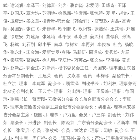
武
-
谢晓辉
-
李泽玉
-
刘德富
-
刘岩
-
潘春晓
-
宋爱明
-
田耀奇
-
王泽
平
-
赵国庆
-
覃大浩
-
苏润地
-
徐保新
-
许彦新
-
张惊涛
-
夏
勇
-
赵龙
-
王
俊
-
卫彦洲
-
晏文章
-
柳青叶
-
韩元金（韩金轩）
-
官贤政
-
谢鑫
-
高希
顺
-
吴国辉
-
张仁飞
-
朱德华
-
欧阳鹏飞
-
欧阳贤
-
张浩然
-
王其瑞
-
郑连
忠
-
徐敏安
-
刘建海
-
张延塔
-
李平泉
-
李永强
-
姜久柯
-
董锡良
-
张鸿
飞
-
杨斌
-
刘石刚
-
邱小平
-
南卓
-
徐树立
-
李再兴
-
李俊东
-
杜光
-
杨晓
华
-
张永利
-
宋金海
-
爱新觉罗
•
焘强
-
马新伍
-
周运成
-
樊秀松
-
方展
华
-
秦培营
-
蔡易潢
-
徐志明
-
李坛计
-
万英杰
-
张文生
-
李洪强
-
黄光
辉
-
赵新占
-
郭全江
-
刘新禹
-
楷书委员会主任：周国安
-
理事兼山东省
分会常务副会长：江建荣
-
会员：沈永喜
-
会员：李梅珍
-
副秘书长：
杜立洪
-
理事：李建军
-
副会长：顾孟泽
-
副秘书长：胡利校
-
理事兼河
北省分会副会长：王云竹
-
理事：刘山河
-
理事：王显峰
-
理事：徐国
琦
-
副秘书长：蒋宏图
-
安徽省分会副会长兼合肥市分会会长：李旺
安
-
理事兼安徽省分会副主席合肥市分会副会长：胡相友
-
理事兼安徽
省分会
副主席：饶国明
-
理事：卢万里
-
会员：卢三存
-
副会长：刘伟
荣
-
副会长：张进步
-
副会长：陈晓京
-
广东省分会副会长：区新本
-
副
会长：张宝启
-
会员：张枚松
-
会员：黄达春
-
理事：闻敏
-
副会长
:
王
志山
-
副主席：周广福
-
会员：谭国兴
-
副会长：严浩
-
理事兼河南省分