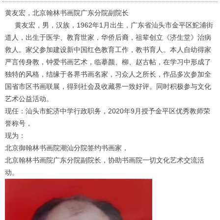
黄友宏，
北京翰林书画院广东分院副院长
黄友宏，男，汉族，1962年1月出生，广东省汕头市金平区鮀浦街
道人，出生于医学、教育世家，华侨后裔，祖辈创立《济生堂》治病
救人。家父参加建设新中国红色教育工作，教书育人。本人自幼得家
严言传身教，钟爱书画艺术，临摹颜、柳、赵古帖，在学习中形成了
独特的风格，结缘于各界书画名家，习众人之所长，作品多次参加全
国省市区书画联展，得到社会及收藏界一致好评。同时积极参与文化
艺术公益活动。
现任：汕头市鮀济中学行政职务，2020年9月授予金平区优秀教师荣
誉称号，
现为：
北京御翰林书画院潮汕分院签约书画家，
北京翰林书画院广东分院副院长，协助书画院一切文化艺术交流活
动。