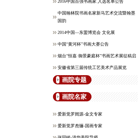
2016中国百强书画家.入选名单公告
中国翰林院书画名家新马艺术交流暨翰墨
国韵
2014中国—东盟博览会 文化展
中国“黄河杯”书画大赛公告
烟台“恒嘉·御景豪庭杯”书画艺术展征稿启
安徽省第三届传统工艺美术产品展览
画院专题
画院名家
爱新觉罗闿源-金文专家
爱新觉罗焘骊-国画专家
张同铸-清华美院导师