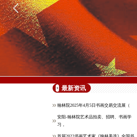
最新资讯
翰林院2025年4月5日书画交易交流展（
安阳-翰林院艺术品拍卖、招聘、书画学
习，
首届2022书画艺术家《翰林美选》全国书