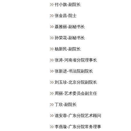
付小旗-副院长
张金昌-院士
聂雅丽-副秘书长
孙荣花-副秘书长
杨新民-副院长
张涛-河南省分院理事长
张新进-书法院副院长
刘玉珍-北京分院副院长
周丽-艺术委员会副主任
丁欣-副院长
谯安蓉-广东分院艺术顾问
李燕璇-广东分院常务理事