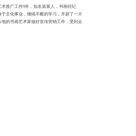
艺术推广工作
9
年，知名策展人，书画经纪
身于文化事业，继续不断的学习，开辟了一片
各地的书画艺术家做好宣传营销工作，受到众