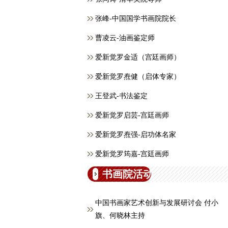
张峰-中国国学书画院院长
曹凌云-油画鉴定师
爱新觉罗金适（宫廷画师）
爱新觉罗焘健（启体专家）
王登武-书法鉴定
爱新觉罗启芸-宫廷画师
爱新觉罗焘强-启功体名家
爱新觉罗筠嘉-宫廷画师
书画院活动
中国书画家艺术创新与发展研讨会 付小
旗、何晓林主持