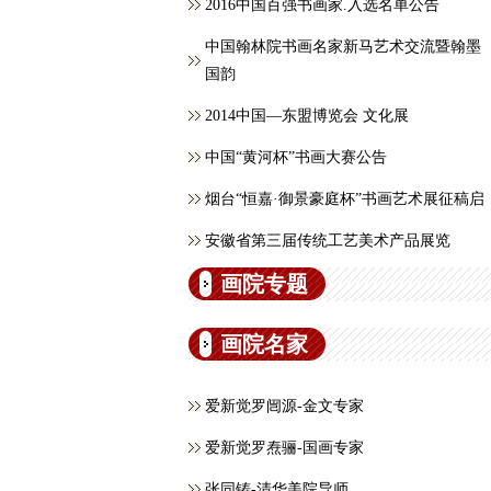
2016中国百强书画家.入选名单公告
中国翰林院书画名家新马艺术交流暨翰墨
国韵
2014中国—东盟博览会 文化展
中国“黄河杯”书画大赛公告
烟台“恒嘉·御景豪庭杯”书画艺术展征稿启
安徽省第三届传统工艺美术产品展览
画院专题
画院名家
爱新觉罗闿源-金文专家
爱新觉罗焘骊-国画专家
张同铸-清华美院导师