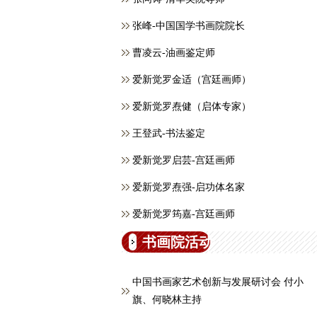
张峰-中国国学书画院院长
曹凌云-油画鉴定师
爱新觉罗金适（宫廷画师）
爱新觉罗焘健（启体专家）
王登武-书法鉴定
爱新觉罗启芸-宫廷画师
爱新觉罗焘强-启功体名家
爱新觉罗筠嘉-宫廷画师
书画院活动
中国书画家艺术创新与发展研讨会 付小
旗、何晓林主持