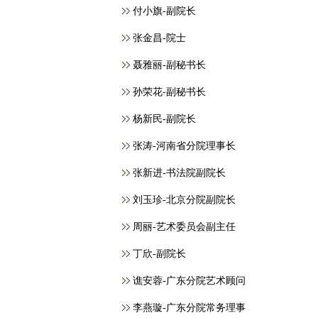
付小旗-副院长
张金昌-院士
聂雅丽-副秘书长
孙荣花-副秘书长
杨新民-副院长
张涛-河南省分院理事长
张新进-书法院副院长
刘玉珍-北京分院副院长
周丽-艺术委员会副主任
丁欣-副院长
谯安蓉-广东分院艺术顾问
李燕璇-广东分院常务理事