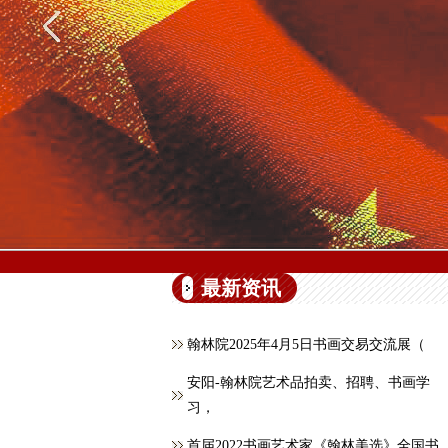
最新资讯
翰林院2025年4月5日书画交易交流展（
安阳-翰林院艺术品拍卖、招聘、书画学
习，
首届2022书画艺术家《翰林美选》全国书