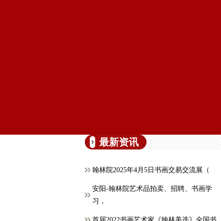
最新资讯
翰林院2025年4月5日书画交易交流展（
安阳-翰林院艺术品拍卖、招聘、书画学
习，
首届2022书画艺术家《翰林美选》全国书