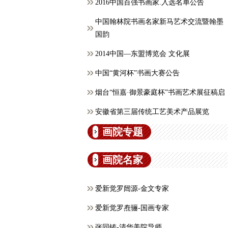
2016中国百强书画家.入选名单公告
中国翰林院书画名家新马艺术交流暨翰墨
国韵
2014中国—东盟博览会 文化展
中国“黄河杯”书画大赛公告
烟台“恒嘉·御景豪庭杯”书画艺术展征稿启
安徽省第三届传统工艺美术产品展览
画院专题
画院名家
爱新觉罗闿源-金文专家
爱新觉罗焘骊-国画专家
张同铸-清华美院导师