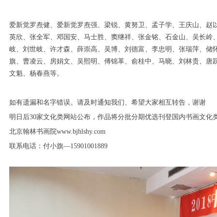
爱新觉罗焘健、爱新觉罗焘强、梁锐、黄努卫、孟子学、王庆山、赵
英欣、
张全军、邓国安、马士胜、窦继祥、张金铭、石金山、吴长岭
岐、刘世岐、许才森、薛崇高、吴博、刘德富、李忠明、张瑞萍、储
旗、曹凌云、房娟文、吴熙明、傅锦革、俞桂中、马晓、刘林贵、唐
文魁、杨春燕等。
如有遗漏和名字错误。请及时通知我们、希望大家相互转告，谢谢
明日后30家文化类网站公布，作品将分批分期优选刊登国内书画文化
北京翰林书画院www.bjhlshy.com
联系电话：付小旗—15901001889
1
2
3
4
5
6