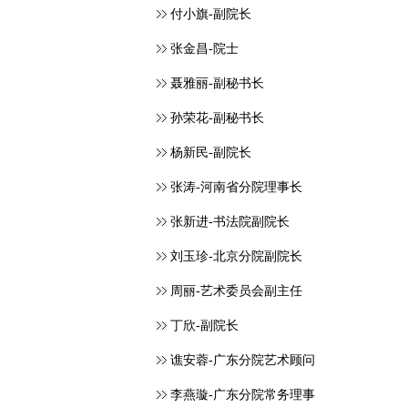
付小旗-副院长
张金昌-院士
聂雅丽-副秘书长
孙荣花-副秘书长
杨新民-副院长
张涛-河南省分院理事长
张新进-书法院副院长
刘玉珍-北京分院副院长
周丽-艺术委员会副主任
丁欣-副院长
谯安蓉-广东分院艺术顾问
李燕璇-广东分院常务理事