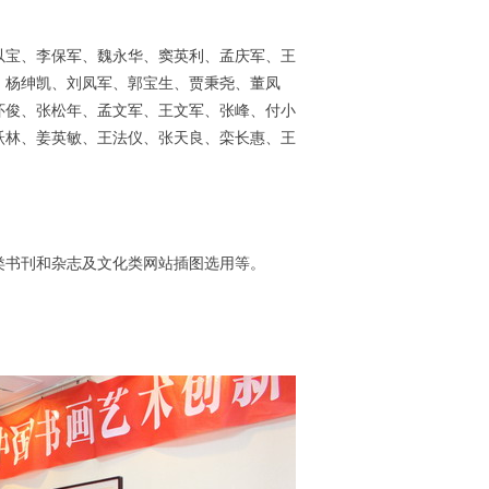
以宝、李保军、魏永华、窦英利、孟庆军、
王
、杨绅凯、刘凤军、郭宝生、贾秉尧、董凤
怀俊、张松年、孟文军、王文军、张峰、付小
跃林、姜英敏、王法仪、张天良、栾长惠、王
类书刊和杂志及文化类网站插图选用等。