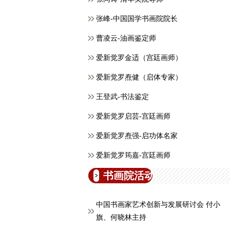
张峰-中国国学书画院院长
曹凌云-油画鉴定师
爱新觉罗金适（宫廷画师）
爱新觉罗焘健（启体专家）
王登武-书法鉴定
爱新觉罗启芸-宫廷画师
爱新觉罗焘强-启功体名家
爱新觉罗筠嘉-宫廷画师
书画院活动
中国书画家艺术创新与发展研讨会 付小
旗、何晓林主持