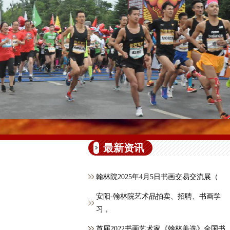
最新资讯
翰林院2025年4月5日书画交易交流展（
安阳-翰林院艺术品拍卖、招聘、书画学
习，
首届2022书画艺术家《翰林美选》全国书