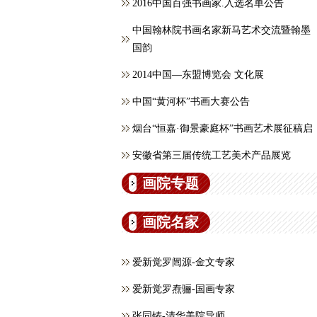
2016中国百强书画家.入选名单公告
中国翰林院书画名家新马艺术交流暨翰墨
国韵
2014中国—东盟博览会 文化展
中国“黄河杯”书画大赛公告
烟台“恒嘉·御景豪庭杯”书画艺术展征稿启
安徽省第三届传统工艺美术产品展览
画院专题
画院名家
爱新觉罗闿源-金文专家
爱新觉罗焘骊-国画专家
张同铸-清华美院导师