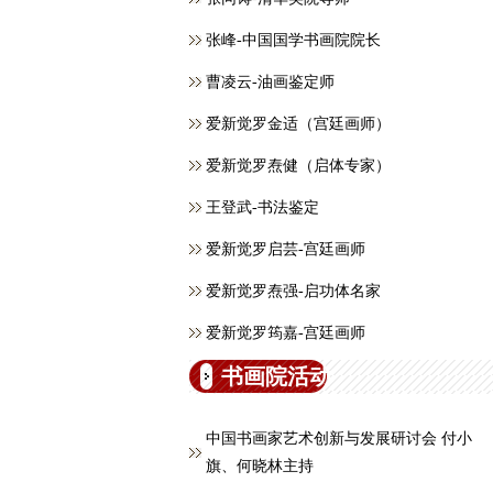
张峰-中国国学书画院院长
曹凌云-油画鉴定师
爱新觉罗金适（宫廷画师）
爱新觉罗焘健（启体专家）
王登武-书法鉴定
爱新觉罗启芸-宫廷画师
爱新觉罗焘强-启功体名家
爱新觉罗筠嘉-宫廷画师
书画院活动
中国书画家艺术创新与发展研讨会 付小
旗、何晓林主持