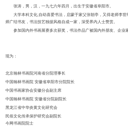
张涛，男，汉，一九七六年四月，出生于安徽省阜阳市。
大学本科文化;自幼喜爱书法，启蒙于家父张朝亭，又得老师李世
师广结书友，书法技艺独据风格自成一家，深受界内人士赞赏。
参加国内外书画展赛多次获奖，书法作品广被国内外朋友、企业
现为：
北京翰林书画院河南省分院理事长
中国翰林书画院 安徽省阜阳市分院院长
1
2
3
4
5
6
中国书画家协会安徽分会副主席
中国翰林书画院 安徽省分院副院长
黑龙江省中华炎黄文化研究会
民俗文化传承保护研究会副院长
今网书画院院士