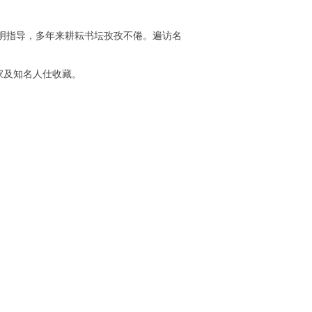
明指导，多年来耕耘书坛孜孜不倦。遍访名
家及知名人仕收藏。