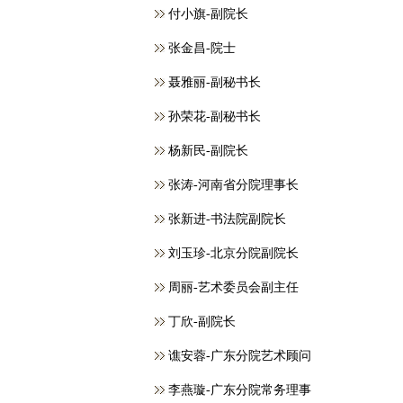
付小旗-副院长
张金昌-院士
聂雅丽-副秘书长
孙荣花-副秘书长
杨新民-副院长
张涛-河南省分院理事长
张新进-书法院副院长
刘玉珍-北京分院副院长
周丽-艺术委员会副主任
丁欣-副院长
谯安蓉-广东分院艺术顾问
李燕璇-广东分院常务理事