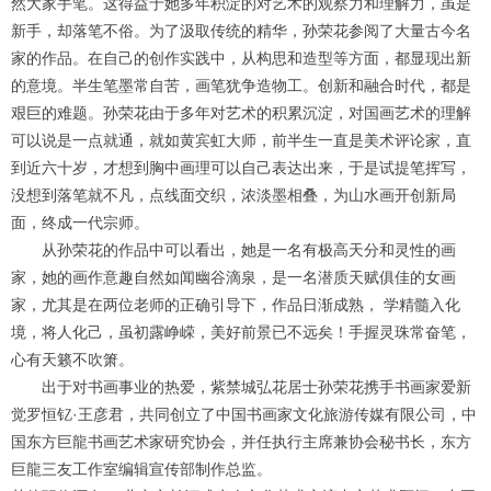
然大家手笔。这得益于她多年积淀的对艺术的观察力和理解力，虽是
新手，却落笔不俗。为了汲取传统的精华，孙荣花参阅了大量古今名
家的作品。在自己的创作实践中，从构思和造型等方面，都显现出新
的意境。半生笔墨常自苦，画笔犹争造物工。创新和融合时代，都是
1
2
3
4
艰巨的难题。孙荣花由于多年对艺术的积累沉淀，对国画艺术的理解
可以说是一点就通，就如黄宾虹大师，前半生一直是美术评论家，直
到近六十岁，才想到胸中画理可以自己表达出来，于是试提笔挥写，
没想到落笔就不凡，点线面交织，浓淡墨相叠，为山水画开创新局
面，终成一代宗师。
从孙荣花的作品中可以看出，她是一名有极高天分和灵性的画
家，她的画作意趣自然如闻幽谷滴泉，是一名潜质天赋俱佳的女画
家，尤其是在两位老师的正确引导下，作品日渐成熟，
学精髓入化
境，将人化己，虽初露峥嵘，美好前景已不远矣！手握灵珠常奋笔，
心有天籁不吹箫。
出于对书画事业的热爱，紫禁城弘花居士孙荣花携手书画家爱新
觉罗恒钇
·王彦君，共同创立了中国书画家文化旅游传媒有限公司，中
国东方巨龍书画艺术家研究协会，并任执行主席兼协会秘书长，东方
巨龍三友工作室编辑宣传部制作总监。