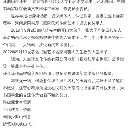
其他职位还有：
北京市长河残疾人文化艺术交流中心艺术顾问。中国
书画家联谊会新文艺群体书画家工作委员会委员。
世界导报社编辑记者，资深媒体人，认证作家，香港职业书画家
理事，河间府同兴厚书画院民间传统艺术非遗文化传承人。
2019
年
9
月
2
日由范曾先生的开山大弟子、张大千的第四代传人、
著名书画艺术大师张师曾先生收为入室弟子，专门学习中国画的另一
个门类——人物画，接受新的艺术洗礼。
2022
年
9
月
13
被著名书画艺术名家冯英杰先生收为入室弟子。
现为广东鑫球文化传媒有限公司电影《跟着红军走到底》艺术指
导，驻北京办事处主任。
孙荣花作品被编入多部画册，曾多次被媒体新闻出版刊登报道。
本来无一物，何处惹尘埃？淡泊名利的玉娇龍弘花居士除了笔耕
不辍外，还苦心积虑为埋没在民间的天南海北书画家们寻找出路，为
书画事业的交流传承做着不懈的努力。
卧虎藏龙春雪瓶，
当代侠女玉娇龍。
画师少惬山僧意，
妙笔彩凤岐山飞。