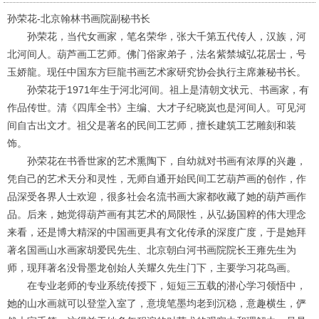
孙荣花
-
北京翰林书画院副秘书长
孙荣花，当代女画家，笔名荣华，张大千第五代传人，汉族，河
北河间人。葫芦画工艺师。佛门俗家弟子，法名紫禁城弘花居士，号
玉娇龍。现任中国东方巨龍书画艺术家研究协会执行主席兼秘书长。
孙荣花于
1971
年生于河北河间。祖上是清朝文状元、书画家，有
作品传世。清《四库全书》主编、大才子纪晓岚也是河间人。可见河
间自古出文才。祖父是著名的民间工艺师，擅长建筑工艺雕刻和装
饰。
孙荣花在书香世家的艺术熏陶下，自幼就对书画有浓厚的兴趣，
凭自己的艺术天分和灵性，无师自通开始民间工艺葫芦画的创作，作
品深受各界人士欢迎，很多社会名流书画大家都收藏了她的葫芦画作
品。后来，她觉得葫芦画有其艺术的局限性，从弘扬国粹的伟大理念
来看，还是博大精深的中国画更具有文化传承的深度广度，于是她拜
著名国画山水画家胡爱民先生、北京朝白河书画院院长王雍先生为
师，现拜著名没骨墨龙创始人关耀久先生门下，主要学习花鸟画。
在专业老师的专业系统传授下，短短三五载的潜心学习领悟中，
她的山水画就可以登堂入室了，意境笔墨均老到沉稳，意趣横生，俨