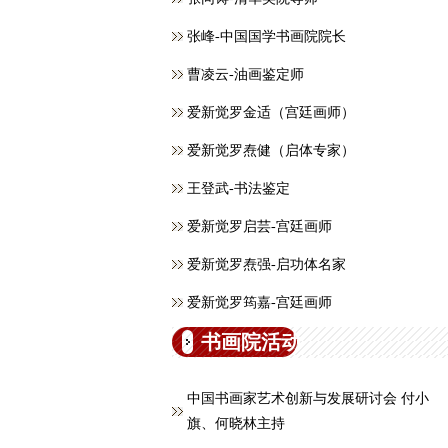
张峰-中国国学书画院院长
曹凌云-油画鉴定师
爱新觉罗金适（宫廷画师）
爱新觉罗焘健（启体专家）
王登武-书法鉴定
爱新觉罗启芸-宫廷画师
爱新觉罗焘强-启功体名家
爱新觉罗筠嘉-宫廷画师
书画院活动
中国书画家艺术创新与发展研讨会 付小
旗、何晓林主持