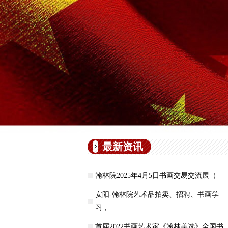
最新资讯
翰林院2025年4月5日书画交易交流展（
安阳-翰林院艺术品拍卖、招聘、书画学
习，
首届2022书画艺术家《翰林美选》全国书