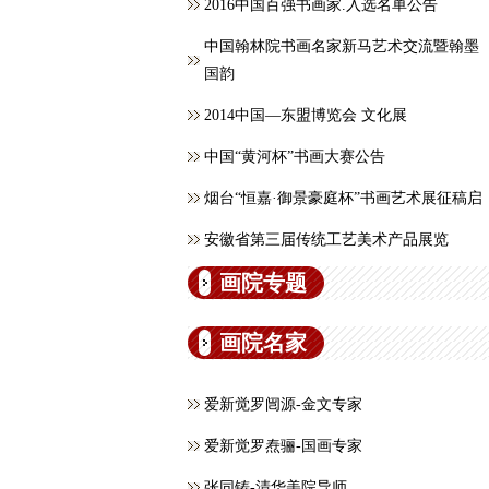
2016中国百强书画家.入选名单公告
中国翰林院书画名家新马艺术交流暨翰墨
国韵
2014中国—东盟博览会 文化展
中国“黄河杯”书画大赛公告
烟台“恒嘉·御景豪庭杯”书画艺术展征稿启
安徽省第三届传统工艺美术产品展览
画院专题
画院名家
爱新觉罗闿源-金文专家
爱新觉罗焘骊-国画专家
张同铸-清华美院导师