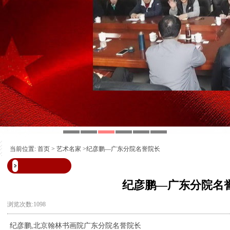
当前位置:
首页
>
艺术名家
>纪彦鹏—广东分院名誉院长
纪彦鹏—广东分院名
浏览次数:1098
纪彦鹏,北京翰林书画院广东分院名誉院长