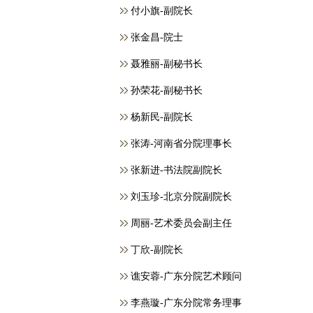
付小旗-副院长
张金昌-院士
聂雅丽-副秘书长
孙荣花-副秘书长
杨新民-副院长
张涛-河南省分院理事长
张新进-书法院副院长
刘玉珍-北京分院副院长
周丽-艺术委员会副主任
丁欣-副院长
谯安蓉-广东分院艺术顾问
李燕璇-广东分院常务理事