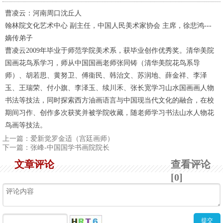
曹凌云：河南周口沈丘人
翰林院文化艺术中心 副主任，中国人民美术家协会 主席，徐悲鸿
---
嫡传弟子
曹凌云
2009
年毕业于师范学院美术系，获毕业创作优秀奖。清华美院
国画花鸟系学习，师从中国国画老师张同铸（清华美院花鸟系导
师）、胡若思、黄努卫、傅衞民、韩治文、苏润地、薛金祥、李泽
玉、王瑞荣、付小旗、李泽玉、续川禾、张长宽学习山水国画画人物
书法等技法，同时探索西方油画语言与中国现当代文化的融合，在校
期间习作、创作多次获奖并被学院收藏，随老师学习书法山水人物花
鸟画等技法。
上一篇：
爱新觉罗金适（宫廷画师）
下一篇：
张峰-中国国学书画院院长
文章评论
查看评论
[0]