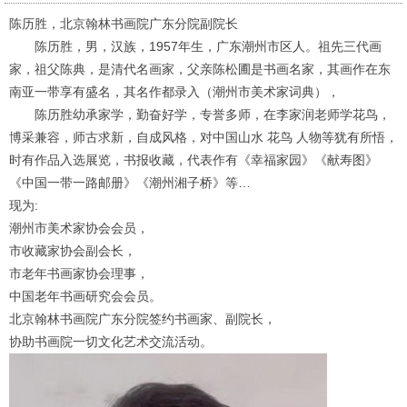
陈历胜，北京翰林书画院广东分院副院长
陈历胜，男，汉族，
1957
年生，广东潮州市区人。祖先三代画
家，祖父陈典，是清代名画家，父亲陈松圃是书画名家，其画作在东
南亚一带享有盛名，其名作都录入（潮州市美术家词典），
陈历胜幼承家学，勤奋好学，专誉多师，在李家润老师学花鸟，
博采兼容，师古求新，自成风格，对中国山水
花鸟
人物等犹有所悟，
时有作品入选展览，书报收藏，代表作有《幸福家园》《献寿图》
《中国一带一路邮册》《潮州湘子桥》等
…
现为:
潮州市美术家协会会员，
市收藏家协会副会长，
市老年书画家协会理事，
中国老年书画研究会会员。
北京翰林书画院广东分院签约书画家、副院长，
协助书画院一切文化艺术交流活动。