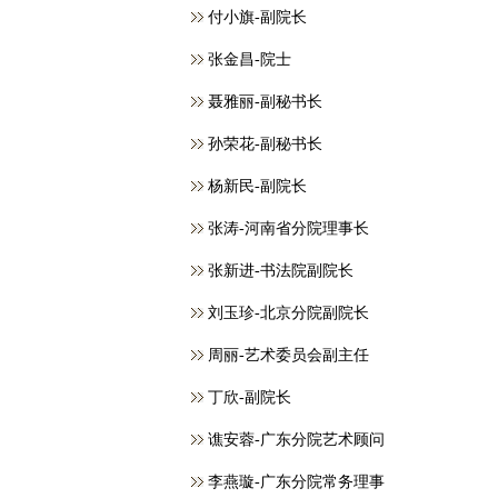
付小旗-副院长
张金昌-院士
聂雅丽-副秘书长
孙荣花-副秘书长
杨新民-副院长
张涛-河南省分院理事长
张新进-书法院副院长
刘玉珍-北京分院副院长
周丽-艺术委员会副主任
丁欣-副院长
谯安蓉-广东分院艺术顾问
李燕璇-广东分院常务理事