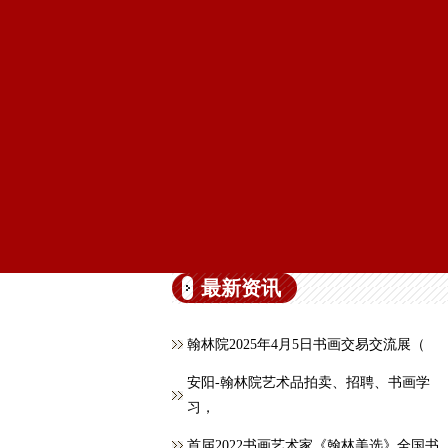
最新资讯
翰林院2025年4月5日书画交易交流展（
安阳-翰林院艺术品拍卖、招聘、书画学
习，
首届2022书画艺术家《翰林美选》全国书