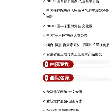
2016中国百强书画家.入选名单公告
中国翰林院书画名家新马艺术交流暨翰墨
国韵
2014中国—东盟博览会 文化展
中国“黄河杯”书画大赛公告
烟台“恒嘉·御景豪庭杯”书画艺术展征稿启
安徽省第三届传统工艺美术产品展览
画院专题
画院名家
爱新觉罗闿源-金文专家
爱新觉罗焘骊-国画专家
张同铸-清华美院导师