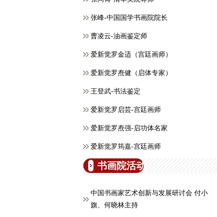
张峰-中国国学书画院院长
曹凌云-油画鉴定师
爱新觉罗金适（宫廷画师）
爱新觉罗焘健（启体专家）
王登武-书法鉴定
爱新觉罗启芸-宫廷画师
爱新觉罗焘强-启功体名家
爱新觉罗筠嘉-宫廷画师
书画院活动
中国书画家艺术创新与发展研讨会 付小
旗、何晓林主持