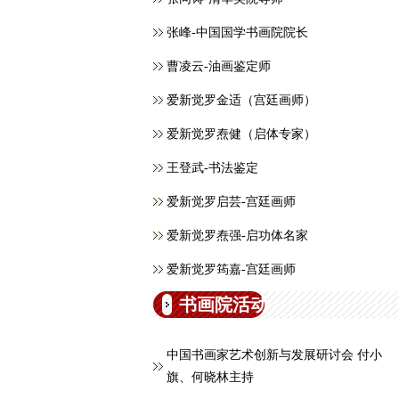
张峰-中国国学书画院院长
曹凌云-油画鉴定师
爱新觉罗金适（宫廷画师）
爱新觉罗焘健（启体专家）
王登武-书法鉴定
爱新觉罗启芸-宫廷画师
爱新觉罗焘强-启功体名家
爱新觉罗筠嘉-宫廷画师
书画院活动
中国书画家艺术创新与发展研讨会 付小
旗、何晓林主持