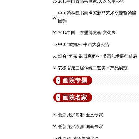
2016中国百强书画家.入选名单公告
中国翰林院书画名家新马艺术交流暨翰墨
国韵
2014中国—东盟博览会 文化展
中国“黄河杯”书画大赛公告
烟台“恒嘉·御景豪庭杯”书画艺术展征稿启
安徽省第三届传统工艺美术产品展览
画院专题
画院名家
爱新觉罗闿源-金文专家
爱新觉罗焘骊-国画专家
张同铸-清华美院导师