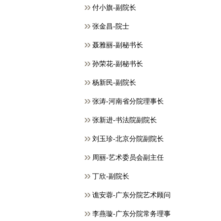
付小旗-副院长
张金昌-院士
聂雅丽-副秘书长
孙荣花-副秘书长
杨新民-副院长
张涛-河南省分院理事长
张新进-书法院副院长
刘玉珍-北京分院副院长
周丽-艺术委员会副主任
丁欣-副院长
谯安蓉-广东分院艺术顾问
李燕璇-广东分院常务理事