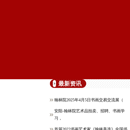
最新资讯
翰林院2025年4月5日书画交易交流展（
安阳-翰林院艺术品拍卖、招聘、书画学
习，
首届2022书画艺术家《翰林美选》全国书