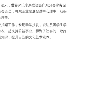
司法人，世界孙氏宗亲联谊会广东分会常务副
金会会员，粤东企业发展促进中心理事，汕头
会理事。
及捐赠工作，长期助学扶贫，资助贫困学生学
好友一起支持公益事业。得到了社会的一致好
画知识，提升自己的文化艺术素养。