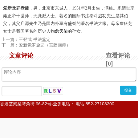
世宗
爱新觉罗
焘健
，男，北京市东城人，1951年2月出生，满族。系清
雍正帝十世孙，无党派人士。著名的国际书法泰斗
启功
先生是其伯
父，其父启源先生乃是国内外享有盛誉的著名书法大家。母亲詹庆芝
女士是我国著名的历史人物
詹天佑
的孙女。
上一篇：
王登武-书法鉴定
下一篇：
爱新觉罗金适（宫廷画师）
文章评论
查看评论
[0]
香港荃湾柴湾角街
66-82
号
-
业务电话： 电话
852-27108200