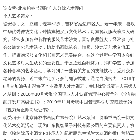
谯安蓉
-
北京翰林书画院广东分院艺术顾问
个人艺术简介：
谯安蓉，女，汉族，现年57岁，吉林省延边市区人。若干年来，喜欢
中华优秀传统文化，钟情旗袍汉服文化艺术，对旗袍汉服表演深入研
究。经常参加各种各样的服装艺术沙龙，喜结良师益友，经常参与社
会公益文化艺术活动，协助书画院笔会、拍卖、沙龙等艺术交流工
作。把旗袍汉服文化和书画艺术完美结合。在这个过程中学习体会到
文化艺术对人生成长的重要性。于是通过自我努力，拜师学艺，参加
各种各样的艺术活动，学习到了一些有关方面的技能技巧，受到众多
老师的赞扬。近年来广泛学习多门知识技能，通过自我努力，2018年
6月参加汕头市澄海区产业适用人才培训班，并以优异成绩进入高级人
才培训；2018年10月考取全国职业人才认证管理中心授予的《全能潜
能开发师高级证书》；2019年11月考取中国管理科学研究院授予的
《视力矫正师高级证书》。
现受聘于《北京翰林书画院广东分院》艺术顾问，协助书画院一切文
化艺术交流活动，现为广东悦智量子科技有限公司的主要负责人，协
助《翰林院历史酒文化传承人》纪彦鹏先生悦智大蒜酒的推广营销工