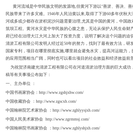
黄河流域是中华民族文明的发源地,但黄河下游以“善淤、善决、善徙”
民族带来了许多灾难。1946年人民治黄以来,取得了下游60多年伏
河或多或少都存在淤积泥沙问题需要治理,尤其是中国的黄河，中国政府
筑坝工程。黄河水灾是中华民族的心腹之患，无论从保护人民生命财
府已经在治理大江大河上加大了投资力度，说明了解决这个问题的迫
清淤工程有限公司发明人经过近50年的努力，找到了最有效方法，研
国家专利，项目在哪里彻底实施,哪里就会避免水灾，提高河运能力，
的应用范围相当广阔，同时也可以看出项目的社会效益和经济效益前
为祝贺济南建光清淤工程有限公司在河道清淤治理方面的巨大成功，
稿等有关事项公布如下：
一、主办单位 ：
1
2
3
4
5
6
中国书画家协会：http://www.zgshjxhw.com/
中国收藏协会 ：http://www.zgscxh.com/
中国翰林院艺术家协会 ：http://www.zghlyysjxh.com/
中国人民美术家协会 http://www.zgrmmsj.com/
中国翰林院书画家协会 ：http://www.zghlyshjxh.com/