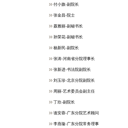
付小旗-副院长
张金昌-院士
聂雅丽-副秘书长
孙荣花-副秘书长
杨新民-副院长
张涛-河南省分院理事长
张新进-书法院副院长
刘玉珍-北京分院副院长
周丽-艺术委员会副主任
丁欣-副院长
谯安蓉-广东分院艺术顾问
李燕璇-广东分院常务理事