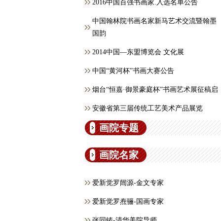
2016中国百强书画家.入选名单公告
中国翰林院书画名家新马艺术交流暨翰墨
国韵
2014中国—东盟博览会 文化展
中国“黄河杯”书画大赛公告
烟台“恒嘉·御景豪庭杯”书画艺术展征稿启
安徽省第三届传统工艺美术产品展览
画院专题
画院名家
爱新觉罗闿源-金文专家
爱新觉罗焘骊-国画专家
张同铸-清华美院导师