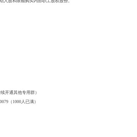
启动入股和限额购买内部职工股权股份。
后陆续开通其他专用群）
90079（1000人已满）