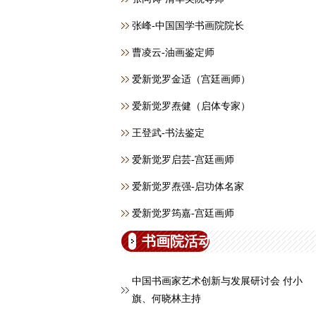
张峰-中国国学书画院院长
曹凌云-油画鉴定师
爱新觉罗金适（宫廷画师）
爱新觉罗焘健（启体专家）
王登武-书法鉴定
爱新觉罗启芸-宫廷画师
爱新觉罗焘强-启功体名家
爱新觉罗筠嘉-宫廷画师
书画院活动
中国书画家艺术创新与发展研讨会 付小
旗、何晓林主持