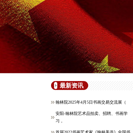
最新资讯
翰林院2025年4月5日书画交易交流展（
安阳-翰林院艺术品拍卖、招聘、书画学
习，
首届2022书画艺术家《翰林美选》全国书