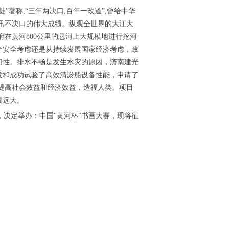
著称,“三年两决口,百年一改道”,曾给中华
秋大汛不决口的伟大成绩。纵观全世界的大江大
在黄河800公里的悬河上大规模地进行挖河
产安全考虑还是从持续发展国家经济考虑，政
切性。排水不畅是发生水灾的原因，济南建光
发和成功试验了高效清淤船设备性能，申请了
提高社会效益和经济效益，造福人类。项目
景远大。
决定举办：中国“黄河杯”书画大赛，现将征