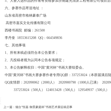
5、大赛入选作品的作者有资格参加济南建光清淤工程有限公司项目
六、参赛作品寄送地址 ：
山东省高密市格林豪泰广场
高密市嘉实文化传播有限公司
西楼书画院 邮编：261500
李丹奎 18553615208 QQ：664349836
七、其他事项
1、所有来稿必须符合本公告要求；
2、凡投稿者视为认同本公告各项规定；
3、本公告解释权归：中国“黄河杯”书画大赛组委会。
中国“黄河杯”书画大赛参赛作者专用QQ群：337253024（本群届满
QQ友情群：202090062（2000人） 2020900790（1000人已满） 2020
337253024（500人） 124013428（500人） 129549937（500人）
上一篇：
烟台“恒嘉·御景豪庭杯”书画艺术展征稿启事