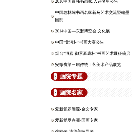
2016中国百强书画家.入选名单公告
中国翰林院书画名家新马艺术交流暨翰墨
国韵
2014中国—东盟博览会 文化展
中国“黄河杯”书画大赛公告
烟台“恒嘉·御景豪庭杯”书画艺术展征稿启
安徽省第三届传统工艺美术产品展览
画院专题
画院名家
爱新觉罗闿源-金文专家
爱新觉罗焘骊-国画专家
张同铸-清华美院导师