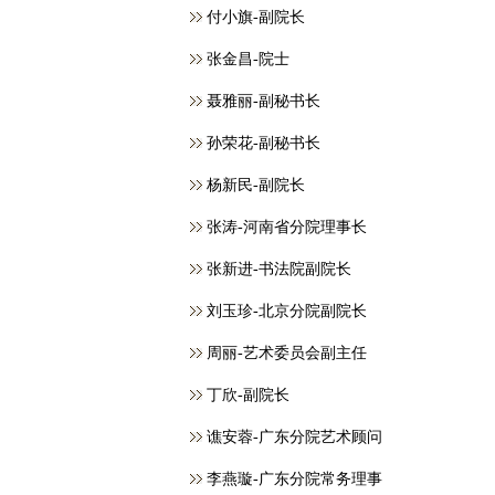
付小旗-副院长
张金昌-院士
聂雅丽-副秘书长
孙荣花-副秘书长
杨新民-副院长
张涛-河南省分院理事长
张新进-书法院副院长
刘玉珍-北京分院副院长
周丽-艺术委员会副主任
丁欣-副院长
谯安蓉-广东分院艺术顾问
李燕璇-广东分院常务理事