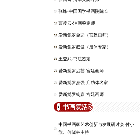
张峰-中国国学书画院院长
曹凌云-油画鉴定师
爱新觉罗金适（宫廷画师）
爱新觉罗焘健（启体专家）
王登武-书法鉴定
爱新觉罗启芸-宫廷画师
爱新觉罗焘强-启功体名家
爱新觉罗筠嘉-宫廷画师
书画院活动
中国书画家艺术创新与发展研讨会 付小
旗、何晓林主持