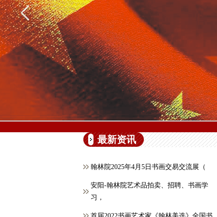
最新资讯
翰林院2025年4月5日书画交易交流展（
安阳-翰林院艺术品拍卖、招聘、书画学
习，
首届2022书画艺术家《翰林美选》全国书