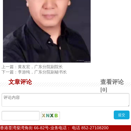
1
2
3
4
上一篇：
黄友宏，广东分院副院长
下一篇：
李游纯，广东分院副秘书长
文章评论
查看评论
[0]
香港荃湾柴湾角街
66-82
号
-
业务电话： 电话
852-27108200