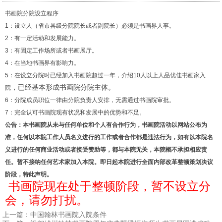
书画院
分院设立程序
1：设立人（省市县级分院院长或者副院长）必须是书画界人事。
2：有一定活动和发展能力。
3：有固定工作场所或者书画展厅。
4：在当地书画界有影响力。
5：在设立分院时已经加入书画院超过一年，介绍10人以上人品优佳书画家入
，已经基本形成书画院分院主体。
院
6：分院成员职位一律由分院负责人安排，无需通过
书画院
审批。
7：
完全认可书画院现有状况和
发展中的优势和不足。
公告：本书画院从未与任何单位和个人有合作行为，书画院活动以网站公布为
准，任何以本院工作人员名义进行的工作或者合作都是违法行为，如有以本院名
义进行的任何商业活动或者接受赞助等，都与本院无关，本院概不承担相应责
任。暂不接纳任何艺术家加入本院。即日起本院进行全面内部改革整顿策划决议
阶段，特此声明。
书
画院现在处于整顿阶段，
暂不设立分
会，请勿打扰。
上一篇：
中国翰林书画院入院条件