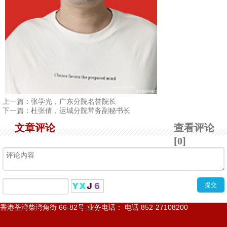
1
2
3
4
上一篇：
张学光，广东分院名誉院长
下一篇：
杜张倩，运城分院常务副秘书长
文章评论
查看评论
[0]
香港荃湾柴湾角街
66-82
号
-
业务电话： 电话
852-27108200