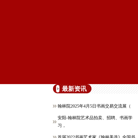
最新资讯
翰林院2025年4月5日书画交易交流展（
安阳-翰林院艺术品拍卖、招聘、书画学
习，
首届2022书画艺术家《翰林美选》全国书