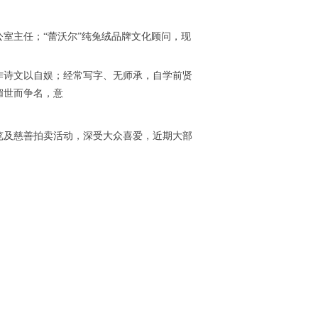
公室主任；
“蕾沃尔”纯兔绒品牌文化顾问，现
作诗文以自娱；经常写字、无师承，自学前贤
媚世而争名，意
览及慈善拍卖活动，深受大众喜爱，近期大部