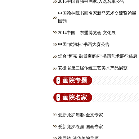
2016中国百强书画家.入选名单公告
中国翰林院书画名家新马艺术交流暨翰墨
国韵
2014中国—东盟博览会 文化展
中国“黄河杯”书画大赛公告
烟台“恒嘉·御景豪庭杯”书画艺术展征稿启
安徽省第三届传统工艺美术产品展览
画院专题
画院名家
爱新觉罗闿源-金文专家
爱新觉罗焘骊-国画专家
张同铸-清华美院导师