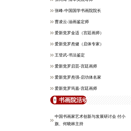
张峰-中国国学书画院院长
曹凌云-油画鉴定师
爱新觉罗金适（宫廷画师）
爱新觉罗焘健（启体专家）
王登武-书法鉴定
爱新觉罗启芸-宫廷画师
爱新觉罗焘强-启功体名家
爱新觉罗筠嘉-宫廷画师
书画院活动
中国书画家艺术创新与发展研讨会 付小
旗、何晓林主持