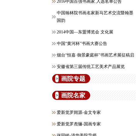
2016中国百强书画家.入选名单公告
中国翰林院书画名家新马艺术交流暨翰墨
国韵
2014中国—东盟博览会 文化展
中国“黄河杯”书画大赛公告
烟台“恒嘉·御景豪庭杯”书画艺术展征稿启
安徽省第三届传统工艺美术产品展览
画院专题
画院名家
爱新觉罗闿源-金文专家
爱新觉罗焘骊-国画专家
张同铸-清华美院导师