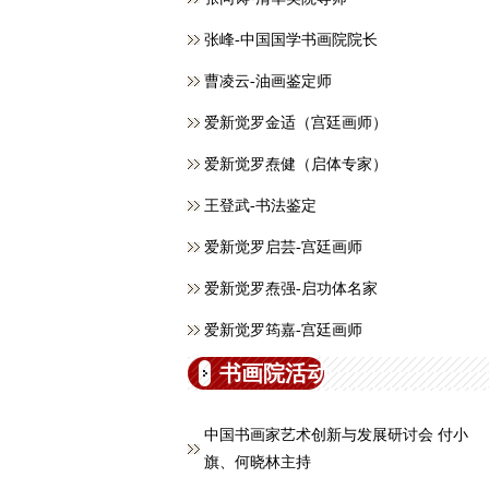
张峰-中国国学书画院院长
曹凌云-油画鉴定师
爱新觉罗金适（宫廷画师）
爱新觉罗焘健（启体专家）
王登武-书法鉴定
爱新觉罗启芸-宫廷画师
爱新觉罗焘强-启功体名家
爱新觉罗筠嘉-宫廷画师
书画院活动
中国书画家艺术创新与发展研讨会 付小
旗、何晓林主持