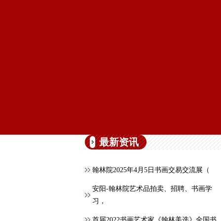
最新资讯
翰林院2025年4月5日书画交易交流展（
安阳-翰林院艺术品拍卖、招聘、书画学
习，
首届2022书画艺术家《翰林美选》全国书