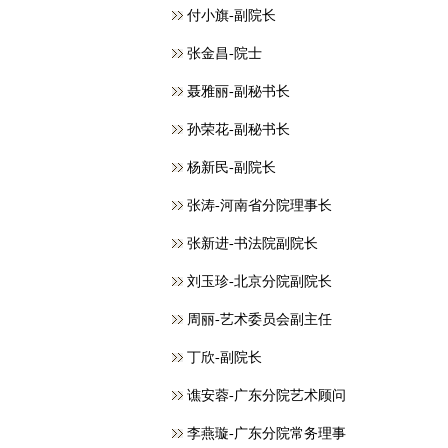
付小旗-副院长
张金昌-院士
聂雅丽-副秘书长
孙荣花-副秘书长
杨新民-副院长
张涛-河南省分院理事长
张新进-书法院副院长
刘玉珍-北京分院副院长
周丽-艺术委员会副主任
丁欣-副院长
谯安蓉-广东分院艺术顾问
李燕璇-广东分院常务理事