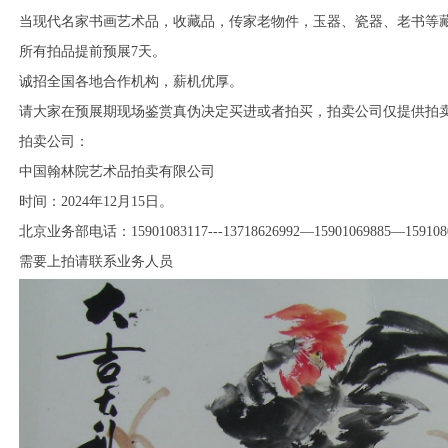
当现代名家书画艺术品，收藏品，传家老物件，玉器、瓷器、老书等
所有拍品提前预展
7
天。
诚招全国各地合作机构，薪机优厚。
请大家在预展期现场鉴赏真伪决定买进或者拍买，拍卖公司仅提供拍
拍卖公司：
中国翰林院艺术品拍卖有限公司
时间：
2024
年
12
月15日。
北京业务部电话：
15901083117---13718626992
—
15901069885
—
159108
需要上拍请联系业务人员