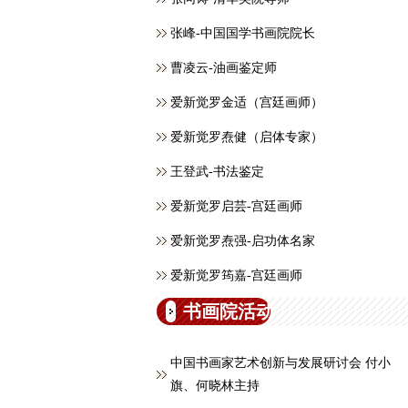
张峰-中国国学书画院院长
曹凌云-油画鉴定师
爱新觉罗金适（宫廷画师）
爱新觉罗焘健（启体专家）
王登武-书法鉴定
爱新觉罗启芸-宫廷画师
爱新觉罗焘强-启功体名家
爱新觉罗筠嘉-宫廷画师
书画院活动
中国书画家艺术创新与发展研讨会 付小
旗、何晓林主持