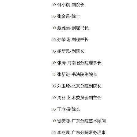
付小旗-副院长
张金昌-院士
聂雅丽-副秘书长
孙荣花-副秘书长
杨新民-副院长
张涛-河南省分院理事长
张新进-书法院副院长
刘玉珍-北京分院副院长
周丽-艺术委员会副主任
丁欣-副院长
谯安蓉-广东分院艺术顾问
李燕璇-广东分院常务理事