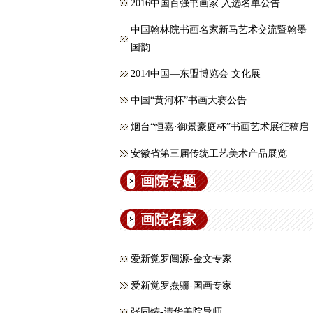
2016中国百强书画家.入选名单公告
中国翰林院书画名家新马艺术交流暨翰墨
国韵
2014中国—东盟博览会 文化展
中国“黄河杯”书画大赛公告
烟台“恒嘉·御景豪庭杯”书画艺术展征稿启
安徽省第三届传统工艺美术产品展览
画院专题
画院名家
爱新觉罗闿源-金文专家
爱新觉罗焘骊-国画专家
张同铸-清华美院导师