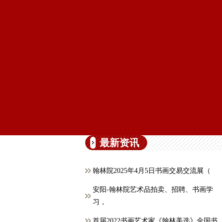
最新资讯
翰林院2025年4月5日书画交易交流展（
安阳-翰林院艺术品拍卖、招聘、书画学
习，
首届2022书画艺术家《翰林美选》全国书