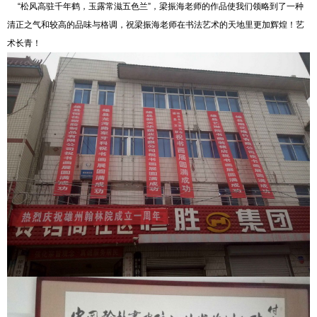
“松风高驻千年鹤，玉露常滋五色兰”，梁振海老师的作品使我们领略到了一种
清正之气和较高的品味与格调，祝梁振海老师在书法艺术的天地里更加辉煌！艺
术长青！
1
2
3
4