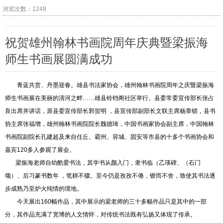
浏览次数：1248
祝贺雄州翰林书画院周年庆典暨梁振海
师生书画展圆满成功
青蓝共赏、丹墨迎春。雄县书法家协会，雄州翰林书画院周年之庆暨梁振海
师生书画展在美丽的清河之畔……雄县铃铛阁社区举行。县委常委宣传部长张占
良出席并讲话，原县委宣传部长郭贺明 ，县宣传部副部长文联主席杨章锁，县书
协主席张福增，雄州翰林书画院院长魏德琦，中国书画家协会副主席，中国翰林
书画院副院长孔建超及来自任丘、霸州、容城、固安等市县的十多个书画协会和
嘉宾120多人参观了展会。
梁振海老师自幼酷爱书法，其学书从颜入门，隶书临（乙瑛碑、（石门
颂）、后习篆书数年 ，笔耕不辍。至今仍是孜孜不倦，锲而不舍，致使其书法逐
步成熟乃至炉火纯情的境地。
今天展出160幅作品，其中展示的梁老师的三十多幅作品只是其中的一部
分，其作品充满了宽博的人文情怀，对传统书法既有弘扬又体现了传承。