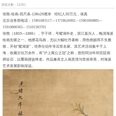
浏览次数：12261
张熊-绘画-四尺条-138x29厘米 经纪人30万元，保真
北京业务部电话：
15901083117---13718626992
—
15901069885
—
15910800365-- 15101583701
张熊（
1803—1886
），字子祥，号鸳湖外史，浙江嘉兴人，晚清海派
绘画先驱之一。他擅花鸟画，尤以大幅牡丹著称，用色艳丽而不失雅
致，开创
"
鸳湖派
"
，培养任伯年等后世名家。其艺术活动集中于上
海，收藏古玩万余件，有
"
沪上寓公之冠
"
之称，曾拒同治年间宫廷画
师征召，以鬻画授徒终老。作品兼具文人画意境与世俗审美，对海派
艺术发展影响深远。