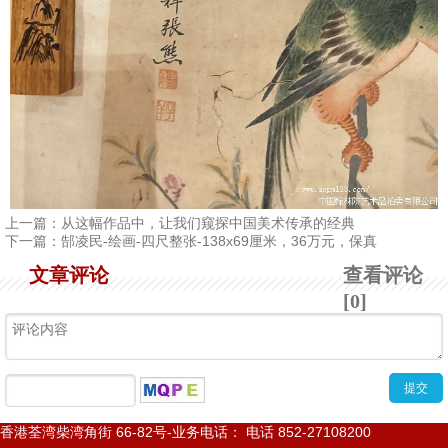
上一篇：
从这幅作品中，让我们窥探中国美术传承的经典
下一篇：
郜凌民-绘画-四尺整张-138x69厘米，36万元，保真
文章评论
查看评论
[0]
香港荃湾柴湾角街
66-82
号
-
业务电话： 电话
852-27108200