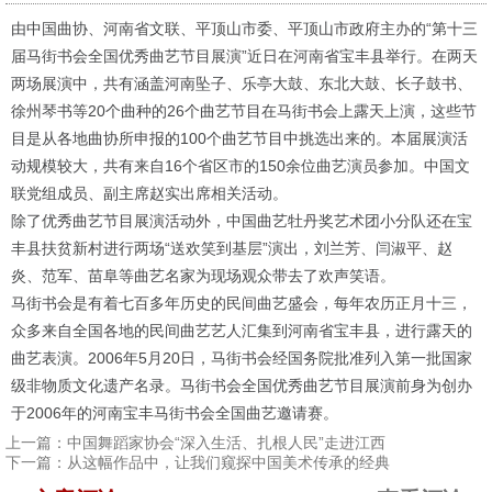
由中国曲协、河南省文联、平顶山市委、平顶山市政府主办的“第十三
届马街书会全国优秀曲艺节目展演”近日在河南省宝丰县举行。在两天
两场展演中，共有涵盖河南坠子、乐亭大鼓、东北大鼓、长子鼓书、
徐州琴书等20个曲种的26个曲艺节目在马街书会上露天上演，这些节
目是从各地曲协所申报的100个曲艺节目中挑选出来的。本届展演活
动规模较大，共有来自16个省区市的150余位曲艺演员参加。中国文
联党组成员、副主席赵实出席相关活动。
除了优秀曲艺节目展演活动外，中国曲艺牡丹奖艺术团小分队还在宝
丰县扶贫新村进行两场“送欢笑到基层”演出，刘兰芳、闫淑平、赵
炎、范军、苗阜等曲艺名家为现场观众带去了欢声笑语。
马街书会是有着七百多年历史的民间曲艺盛会，每年农历正月十三，
众多来自全国各地的民间曲艺艺人汇集到河南省宝丰县，进行露天的
曲艺表演。2006年5月20日，马街书会经国务院批准列入第一批国家
级非物质文化遗产名录。马街书会全国优秀曲艺节目展演前身为创办
于2006年的河南宝丰马街书会全国曲艺邀请赛。
上一篇：
中国舞蹈家协会“深入生活、扎根人民”走进江西
下一篇：
从这幅作品中，让我们窥探中国美术传承的经典