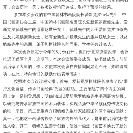
开，会议历时一天，各项议程均已达成，取得了预期的效果。
参加本次会议的有中国翰林书画院院长爱新觉罗恒钛先生、中
国书画家协会主席、中国翰林书画院名誉院长爱新觉罗焘健先生、爱
新觉罗毓峨先生的遗霜赵世平女士、毓峨先生的儿子爱新觉罗恒镪先
生及儿媳杨素新女士，还有爱新觉罗毓峨先生的胞妹毓敏女士，以及
毓峨先生的亲朋、弟子和恒钛院长的同事、学生等共计45人。
本次会议原定于今年的6月份召开，但由于北京疫情反弹，会议
推迟了近两个月，这期间，本次会议筹委会成员、秘书处成员，前前
后后做了大量的工作，才使本次会议在疫情期间如期召开，并取得成
功，在此，特向他们的默默付出表示感谢！
按照本次会议议程安排，首先，爱新觉罗恒钛院长发表了以“秉
持文化自信，传承书画经典”为题的讲话。主要阐述了四个方面的问
题：第一是指导思想，明确指出以爱新觉罗毓峨先生书画展为契机，
以研究与传承家族书画艺术为载体，实现弘扬中华民族优秀传统文化
的唯一宗旨。第二是重点介绍毓峨先生对家族画派的两个突出贡献：
其一，他把这一画派传授给了家族内外的几代人，是承前启后的标志
性人物。其二，毓峨先生善于创新，使这一画派书画艺术焕发了新的