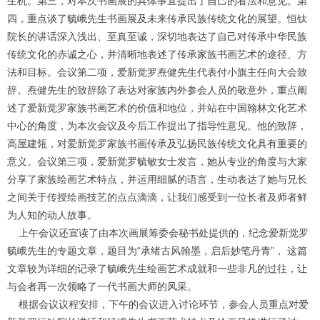
生机。第三，对本次书画展的具体事宜提出了自己的看法和意见。第
1
2
3
4
四，重点谈了毓峨先生书画展及未来传承民族传统文化的展望。恒钛
院长的讲话深入浅出、至真至诚，深切地表达了自己对传承中华民族
传统文化的赤诚之心，并清晰地表述了传承家族书画艺术的途径、方
法和目标。会议第二项，爱新觉罗焘健先生代表付小旗主任向大会致
辞。焘健先生的致辞除了表达对家族内外参会人员的敬意外，重点阐
述了爱新觉罗家族书画艺术的价值和地位，并站在中国翰林文化艺术
中心的角度，为本次会议及今后工作提出了指导性意见。他的致辞，
高屋建瓴，对爱新觉罗家族书画传承及弘扬民族传统文化具有重要的
意义。会议第三项，爱新觉罗毓敏女士发言，她从专业的角度与大家
分享了家族绘画艺术特点，并运用细腻的语言，生动表达了她与兄长
之间关于传授绘画技艺的点点滴滴，让我们感受到一位长者及师者鲜
为人知的动人故事。
上午会议还宣读了由本次画展筹委会秘书处提供的，纪念爱新觉罗
毓峨先生的专题文章，题目为“承绪古风翰墨，启后妙笔丹青”， 这篇
文章较为详细的记录了毓峨先生绘画艺术成就和一些非凡的过往，让
与会者再一次领略了一代书画大师的风采。
根据会议议程安排，下午的会议进入讨论环节，参会人员重点对爱