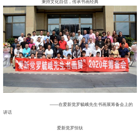
秉持文化自信，传承书画经典
——在爱新觉罗毓峨先生书画展筹备会上的
讲话
爱新觉罗恒钛