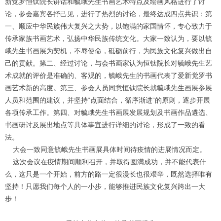
新觉罗恒钛院长讲话和毓峨先生书画艺术特点及绘画风格进行了讨
论，参会嘉宾各抒己见，进行了热烈的讨论，最终达成四点共识：第
一、顺应中华民族伟大复兴之大势，以饱满的家国情怀，专心致力于
传承家族书画艺术，弘扬中华民族传统文化。大家一致认为，要以毓
峨先生书画展为契机，不辱使命，砥砺前行，为民族文化复兴做出自
己的贡献。第二、经过讨论，与会书画家认为恒钛院长对毓峨先生艺
术成就的评价是准确的、客观的，毓峨先生的书画代表了爱新觉罗书
画艺术新的高度。第三、参会人员同意恒钛院长就毓峨先生画展参展
人员和范围的建议，并坚持“点面结合，循序渐进”的原则，逐步开展
各项传承工作。第四、对毓峨先生书画展发展规划及书画作品遴选、
书画研讨及展出地点等具体事宜进行详细的讨论，形成了一致的看
法。
大会一致同意毓峨先生书画展具体时间待疫情的进展情况而定。
这次会议在疫情期间顺利召开，并取得圆满成功，并不能代表什
么，这只是一个开始，前方的路一定很漫长也很艰辛，既然选择唯有
坚持！只愿我们每个人的一小步，能够推进民族文化复兴跨出一大
步！