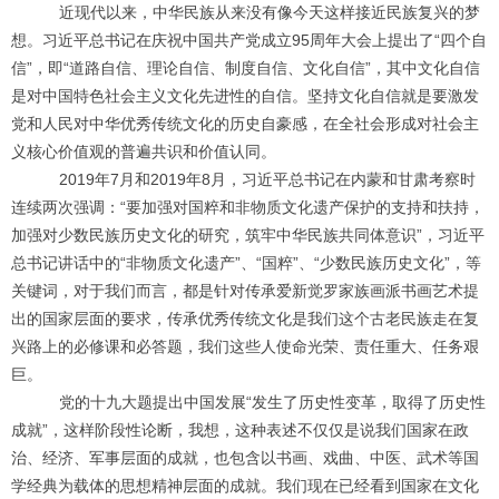
近现代以来，中华民族从来没有像今天这样接近民族复兴的梦
想。习近平总书记在庆祝中国共产党成立95周年大会上提出了“四个自
信”，即“道路自信、理论自信、制度自信、文化自信”，其中文化自信
是对中国特色社会主义文化先进性的自信。坚持文化自信就是要激发
党和人民对中华优秀传统文化的历史自豪感，在全社会形成对社会主
义核心价值观的普遍共识和价值认同。
2019年7月和2019年8月，习近平总书记在内蒙和甘肃考察时
连续两次强调：“要加强对国粹和非物质文化遗产保护的支持和扶持，
加强对少数民族历史文化的研究，筑牢中华民族共同体意识”，习近平
总书记讲话中的“非物质文化遗产”、“国粹”、“少数民族历史文化”，等
关键词，对于我们而言，都是针对传承爱新觉罗家族画派书画艺术提
出的国家层面的要求，传承优秀传统文化是我们这个古老民族走在复
兴路上的必修课和必答题，我们这些人使命光荣、责任重大、任务艰
巨。
党的十九大题提出中国发展“发生了历史性变革，取得了历史性
成就”，这样阶段性论断，我想，这种表述不仅仅是说我们国家在政
治、经济、军事层面的成就，也包含以书画、戏曲、中医、武术等国
学经典为载体的思想精神层面的成就。我们现在已经看到国家在文化