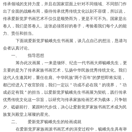
传承领域的支持力度，并且在国家层面上针对不同领域、不同部门作
出了全面的战略布局，亟待传承优秀传统文化以刻不容缓，所以说，
传承爱新觉罗书画艺术不仅仅是顺势而为，更是不可不为。国家是出
卷人，我们是答卷人。这张必须答好的卷子，考验着我们每个人的能
力、责任和担当。
下面就爱新觉罗毓峨先生书画展，谈几点自己的想法，恳请与
会者认真讨论。
一、 指导思想
筹办此次画展，一来是缅怀、纪念一代书画大师毓峨先生，更
主要的是为了传承家族书画艺术，弘扬中华民族优秀传统文化。我们
这代人生逢其时，重任在肩。中华民族“两个百年”的梦想即将实现，
都已经进入了收官阶段，我们一定以＂功成不必在我＂的境界，＂功
成必定有我＂的担当，以爱新觉罗毓峨先生书画展为契机，践行传承
优秀传统文化这一宗旨，以研究与传承家族绘画艺术为载体，只争朝
夕、砥砺前行、紧跟时代步伐，决心让爱新觉罗家族书画艺术成为民
族复兴殿堂上璀璨的星光。
二、 爱新觉罗毓峨先生的绘画成就
在爱新觉罗家族画派书画艺术的演变过程中，毓峨先生具有举