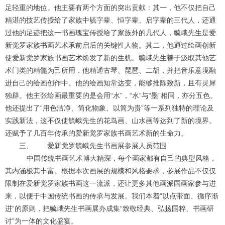
足轻重的地位。他主要有两个方面的突出贡献：其一，他不仅把自己
精湛的技艺传授给了家族中毓字辈、恒字辈、启字辈的三代人，还通
过他的足迹把这一书画瑰宝传授给了家族外的几代人，毓峨先生是爱
新觉罗家族书画艺术承前启后的关键性人物。其二，他通过绘画创新
使爱新觉罗家族书画艺术焕发了新的生机。毓峨先生善于汲取其他艺
术门类的精髓为己所用，他精通古琴、琵琶、二胡，并把音乐意境融
进自己的绘画创作中。他的绘画知常达变，能够推陈致新，且有灵犀
独辟。他主张绘画最重要的是会用“水”，“水”与“墨”相同，亦分五色。
他还提出了“用色洁净、简化物象、以简为贵”等一系列独特的理论及
实践新法，这不仅使毓峨先生的花鸟画、山水画等达到了新的境界。
还赋予了几百年传承的爱新觉罗家族书画艺术新的生命力。
三、 爱新觉罗毓峨先生书画展参展人员范围
中国传统书画艺术博大精深，每个画家都有自己的典型风格，
其内涵极其丰富。根据本次画展的规模和风格要求，参展作品不仅仅
限制在爱新觉罗家族书画这一流派，还让更多其他画派国画家参与进
来，以便于中国传统书画的传承与发展。我们本着“以点带面、循序渐
进”的原则，把毓峨先生书画展办成集“致敬经典、弘扬国粹、书画研
讨”为一体的文化盛宴。