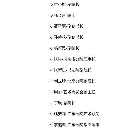
付小旗-副院长
张金昌-院士
聂雅丽-副秘书长
孙荣花-副秘书长
杨新民-副院长
张涛-河南省分院理事长
张新进-书法院副院长
刘玉珍-北京分院副院长
周丽-艺术委员会副主任
丁欣-副院长
谯安蓉-广东分院艺术顾问
李燕璇-广东分院常务理事