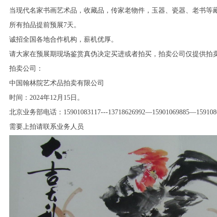
当现代名家书画艺术品，收藏品，传家老物件，玉器、瓷器、老书等
所有拍品提前预展
7
天。
诚招全国各地合作机构，薪机优厚。
请大家在预展期现场鉴赏真伪决定买进或者拍买，拍卖公司仅提供拍
拍卖公司：
中国翰林院艺术品拍卖有限公司
时间：
2024
年
12
月15日。
北京业务部电话：
15901083117---13718626992
—
15901069885
—
159108
需要上拍请联系业务人员
1
2
3
4
5
6