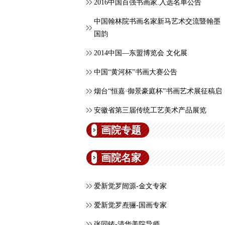
2016中国百强书画家.入选名单公告
中国翰林院书画名家新马艺术交流暨翰墨
国韵
2014中国—东盟博览会 文化展
中国“黄河杯”书画大赛公告
烟台“恒嘉·御景豪庭杯”书画艺术展征稿启
安徽省第三届传统工艺美术产品展览
画院专题
画院名家
爱新觉罗闿源-金文专家
爱新觉罗焘骊-国画专家
张同铸-清华美院导师