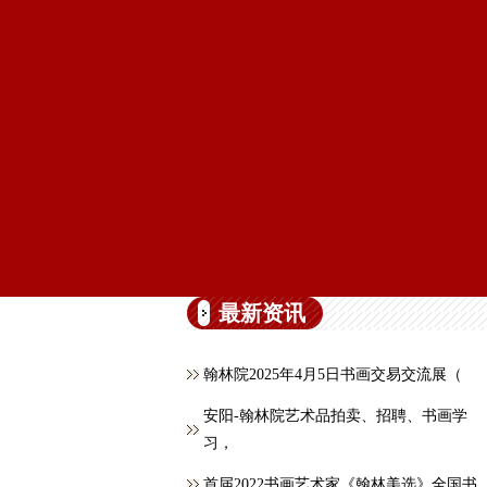
最新资讯
翰林院2025年4月5日书画交易交流展（
安阳-翰林院艺术品拍卖、招聘、书画学
习，
首届2022书画艺术家《翰林美选》全国书