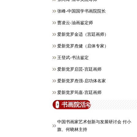
张峰-中国国学书画院院长
曹凌云-油画鉴定师
爱新觉罗金适（宫廷画师）
爱新觉罗焘健（启体专家）
王登武-书法鉴定
爱新觉罗启芸-宫廷画师
爱新觉罗焘强-启功体名家
爱新觉罗筠嘉-宫廷画师
书画院活动
中国书画家艺术创新与发展研讨会 付小
旗、何晓林主持