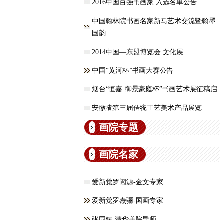
2016中国百强书画家.入选名单公告
中国翰林院书画名家新马艺术交流暨翰墨
国韵
2014中国—东盟博览会 文化展
中国“黄河杯”书画大赛公告
烟台“恒嘉·御景豪庭杯”书画艺术展征稿启
安徽省第三届传统工艺美术产品展览
画院专题
画院名家
爱新觉罗闿源-金文专家
爱新觉罗焘骊-国画专家
张同铸-清华美院导师