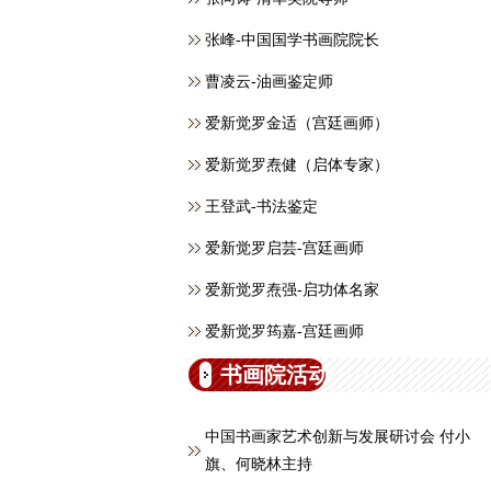
张峰-中国国学书画院院长
曹凌云-油画鉴定师
爱新觉罗金适（宫廷画师）
爱新觉罗焘健（启体专家）
王登武-书法鉴定
爱新觉罗启芸-宫廷画师
爱新觉罗焘强-启功体名家
爱新觉罗筠嘉-宫廷画师
书画院活动
中国书画家艺术创新与发展研讨会 付小
旗、何晓林主持