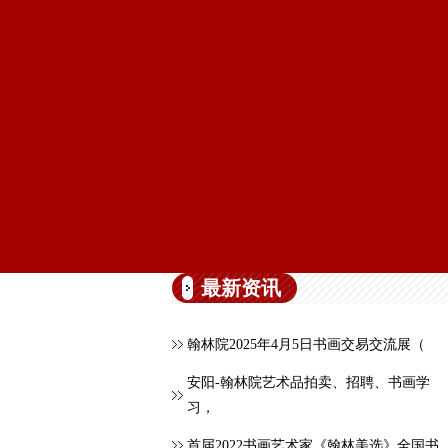
最新资讯
翰林院2025年4月5日书画交易交流展（
安阳-翰林院艺术品拍卖、招聘、书画学
习，
首届2022书画艺术家《翰林美选》全国书