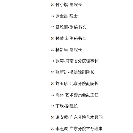
付小旗-副院长
张金昌-院士
聂雅丽-副秘书长
孙荣花-副秘书长
杨新民-副院长
张涛-河南省分院理事长
张新进-书法院副院长
刘玉珍-北京分院副院长
周丽-艺术委员会副主任
丁欣-副院长
谯安蓉-广东分院艺术顾问
李燕璇-广东分院常务理事