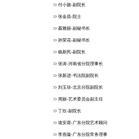
付小旗-副院长
张金昌-院士
聂雅丽-副秘书长
孙荣花-副秘书长
杨新民-副院长
张涛-河南省分院理事长
张新进-书法院副院长
刘玉珍-北京分院副院长
周丽-艺术委员会副主任
丁欣-副院长
谯安蓉-广东分院艺术顾问
李燕璇-广东分院常务理事