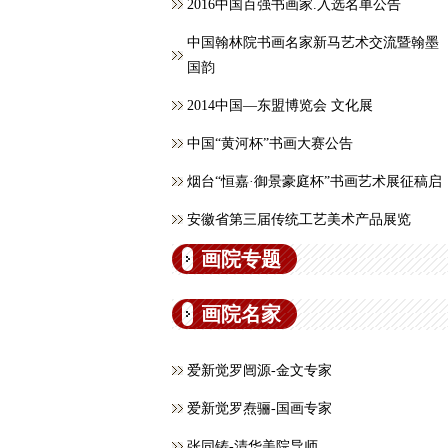
2016中国百强书画家.入选名单公告
中国翰林院书画名家新马艺术交流暨翰墨
国韵
2014中国—东盟博览会 文化展
中国“黄河杯”书画大赛公告
烟台“恒嘉·御景豪庭杯”书画艺术展征稿启
安徽省第三届传统工艺美术产品展览
画院专题
画院名家
爱新觉罗闿源-金文专家
爱新觉罗焘骊-国画专家
张同铸-清华美院导师