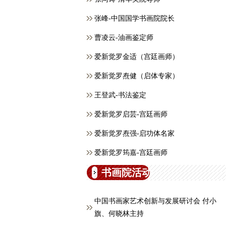
张峰-中国国学书画院院长
曹凌云-油画鉴定师
爱新觉罗金适（宫廷画师）
爱新觉罗焘健（启体专家）
王登武-书法鉴定
爱新觉罗启芸-宫廷画师
爱新觉罗焘强-启功体名家
爱新觉罗筠嘉-宫廷画师
书画院活动
中国书画家艺术创新与发展研讨会 付小
旗、何晓林主持