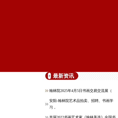
最新资讯
翰林院2025年4月5日书画交易交流展（
安阳-翰林院艺术品拍卖、招聘、书画学
习，
首届2022书画艺术家《翰林美选》全国书