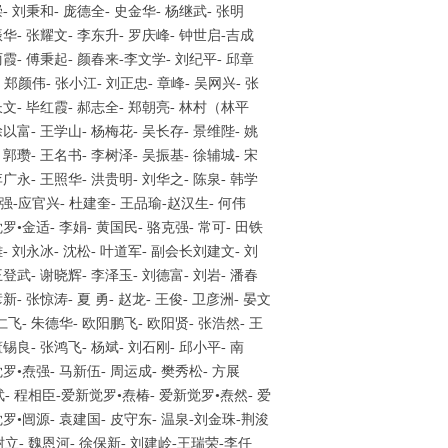
崇- 刘秉和- 庞德全- 史金华- 杨继武- 张明
振华- 张耀文- 李东升- 罗庆峰- 钟世启-吉成
丽霞- 傅秉起- 颜春来-李文学- 刘纪平- 邱章
 郑颜伟- 张小江- 刘正忠- 章峰- 吴网兴- 张
长文- 毕红霞- 郝志全- 郑朝亮- 林村（林平
徐以富- 王学山- 杨梅花- 吴长存- 景维陛- 姚
 郭瓒- 王名书- 李树泽- 吴振基- 徐辅城- 宋
李广永- 王照华- 洪贵明- 刘华之- 陈泉- 韩学
国强-应官兴- 杜建奎- 王品瑜-赵汉生- 何伟
罗•金适- 李娟- 黄国民- 骆克强- 常可- 田铁
雄- 刘永冰- 沈松- 叶道军- 副会长刘建文- 刘
王登武- 谢晓辉- 李泽玉- 刘德富- 刘岩- 潘春
新- 张惊涛- 夏 勇- 赵龙- 王俊- 卫彦洲- 晏文
仁飞- 朱德华- 欧阳鹏飞- 欧阳贤- 张浩然- 王
董锡良- 张鸿飞- 杨斌- 刘石刚- 邱小平- 南
觉罗•焘强- 马新伍- 周运成- 樊秀松- 方展
武- 程相臣-爱新觉罗•焘椿- 爱新觉罗•焘然- 爱
•闿源- 袁建国- 皮守东- 温泉-刘金珠-荆浚
树立- 魏恩河- 徐保新- 刘建岭-王瑞荣-李任