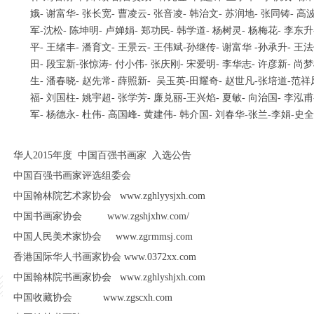
娥- 谢富华- 张长宽- 曹凌云- 张音凌- 韩治文- 苏润地- 张同铸- 高
军-沈松- 陈坤明- 卢婵娟- 郑功民- 韩学道- 杨树灵- 杨梅花- 李东升
平- 王绪丰- 潘育文- 王景云- 王伟斌-孙继传- 谢富华 -孙承升- 王法
田- 段宝新-张惊涛- 付小伟- 张庆刚- 宋爱明- 李华志- 许彦新- 尚梦
生- 潘春晓- 赵先常- 薛照新- 吴玉英-田耀奇- 赵世凡-张培道-范祥
福- 刘国柱- 姚宇超- 张学芳- 廉兑丽-王兴焰- 夏敏- 向治国- 李泓甫
军- 杨德永- 杜伟- 高国峰- 黄建伟- 韩介国- 刘春华-张兰-李娟-史
华人2015年度 中国百强书画家 入选公告
中国百强书画家评选组委会
中国翰林院艺术家协会 www.zghlyysjxh.com
中国书画家协会 www.zgshjxhw.com/
中国人民美术家协会 www.zgrmmsj.com
香港国际华人书画家协会 www.0372xx.com
中国翰林院书画家协会 www.zghlyshjxh.com
中国收藏协会 www.zgscxh.com