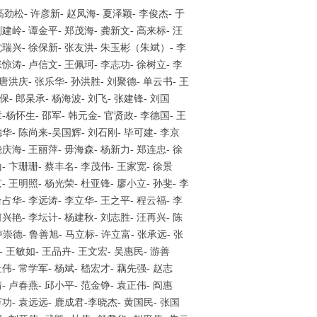
劲松- 许彦新- 赵凤海- 夏泽颖- 李俊杰- 于
刘建岭- 谭金平- 郑茂海- 龚新文- 高来标- 汪
 沈瑞兴- 徐保新- 张友洪- 朱玉彬（朱斌）- 李
张惊涛- 卢信文- 王佩珂- 李志功- 徐树立- 李
 唐洪庆- 张乐华- 孙洪胜- 刘聚德- 单云书- 王
保- 郎杲承- 杨海波- 刘飞- 张建锋- 刘国
-杨怀生- 邵军- 韩元金- 官贤政- 李德国- 王
德华- 陈尚来-吴国辉- 刘石刚- 毕可建- 李京
饶庆海- 王丽萍- 毋海森- 杨新力- 郑连忠- 徐
山- 卞珊珊- 蔡丰名- 李茂伟- 王家宽- 徐景
- 王明照- 杨光荣- 杜亚锋- 廖小立- 孙斐- 李
台占华- 李远涛- 李立华- 王之平- 程云福- 李
何兴艳- 李坛计- 杨建秋- 刘志胜- 汪再兴- 陈
崇德- 鲁善旭- 马立标- 许立富- 张承远- 张
 王敏如- 王品卉- 王文宏- 吴惠民- 游善
社伟- 常学军- 杨斌- 嵇宏才- 藕先强- 赵志
清- 卢春燕- 邱小平- 范金铮- 袁正伟- 阎惠
万功- 袁远远- 鹿成君-李晓杰- 黄国民- 张国