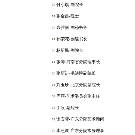
付小旗-副院长
张金昌-院士
聂雅丽-副秘书长
孙荣花-副秘书长
杨新民-副院长
张涛-河南省分院理事长
张新进-书法院副院长
刘玉珍-北京分院副院长
周丽-艺术委员会副主任
丁欣-副院长
谯安蓉-广东分院艺术顾问
李燕璇-广东分院常务理事