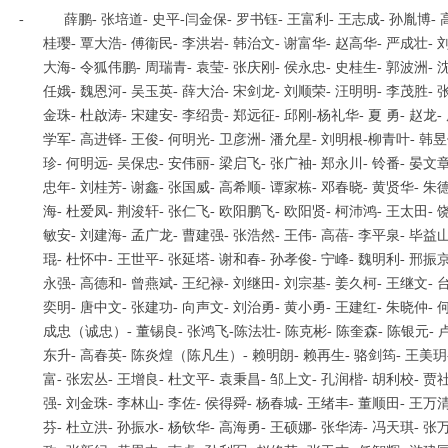
- 薛鹏- 张培道- 史平-闫金保- 罗书钰- 王富利- 王志成- 孙胤博- 高
桂璎- 覃大浩- 傅衞民- 李洪岩- 韩治文- 谢富华- 赵高华- 严成壮- 
大海- 令狐伟鹏- 周瑞青- 袁莹- 张庆刚- 侯永忠- 史桂生- 郭波洲-
任娥- 魏恩河- 吴玉英- 薛大治- 宋剑龙- 刘顺荣- 汪明明- 李茂胜- 
金珠- 杜啟涛- 宋建安- 李绍贵- 郑远征- 邱刚-杨礼华- 夏 勇- 赵龙-
学军- 高进铎- 王俊- 何明光- 卫彦洲- 潘允星- 刘明根-柳青叶- 韩昱
珍- 何明远- 吴保忠- 安伟丽- 梁启飞- 张广袖- 郑永川- 铃番- 晏文章
忠年- 刘桂芳- 谢鑫- 张国威- 高希顺- 谭家栋- 邓春晓- 黄贤华- 朱
海- 杜爱凤- 荆浚轩- 张仁飞- 欧阳鹏飞- 欧阳贤- 柯沛鸿- 王太田- 
敏安- 刘建海- 孟广龙- 曹建强- 张浩然- 王伟- 高蓓- 李平泉- 毕益
琨- 杜怀中- 王世平- 张延塔- 谢和春- 孙孝俊- 宁峰- 魏明利- 邢振京
永强- 高德和- 曾燕斌- 王纪禄- 刘继田- 刘宗基- 姜久柯- 王继文- 
奕明- 唐中文- 张建功- 向声文- 刘治勇- 黄小勇- 王建红- 朱晓仲- 
成忠（诚忠）- 董锡良- 张鸿飞-陈法壮- 陈克彬- 陈奎森- 陈银元- 卢
东升- 高春英- 陈炎煌（陈凡生）- 赖明朗- 赖再生- 骆剑筠- 王美玥-
富- 张宏丛- 王增良- 杜文平- 袁秉昌- 邹上文- 孔润楷- 胡利校- 贾
强- 刘金珠- 李林山- 李佐- 侯得舜- 杨春城- 王绪丰- 董顺田- 王万
芬- 杜立洪- 孙振水- 杨钦华- 高海勇- 王硕娜- 张华涛- 冯天琪- 张