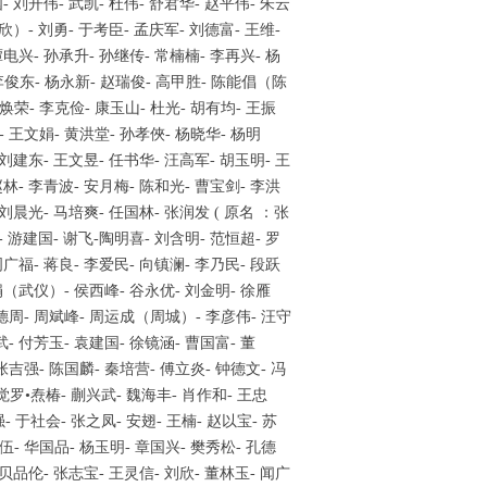
- 刘开伟- 武凯- 杜伟- 舒君华- 赵平伟- 朱云
欣）- 刘勇- 于考臣- 孟庆军- 刘德富- 王维-
谭电兴- 孙承升- 孙继传- 常楠楠- 李再兴- 杨
 李俊东- 杨永新- 赵瑞俊- 高甲胜- 陈能倡（陈
焕荣- 李克俭- 康玉山- 杜光- 胡有均- 王振
- 王文娟- 黄洪堂- 孙孝俠- 杨晓华- 杨明
 刘建东- 王文昱- 任书华- 汪高军- 胡玉明- 王
赵林- 李青波- 安月梅- 陈和光- 曹宝剑- 李洪
 刘晨光- 马培爽- 任国林- 张润发 ( 原名 ：张
- 游建国- 谢飞-陶明喜- 刘含明- 范恒超- 罗
周广福- 蒋良- 李爱民- 向镇澜- 李乃民- 段跃
娟（武仪）- 侯西峰- 谷永优- 刘金明- 徐雁
綦德周- 周斌峰- 周运成（周城）- 李彦伟- 汪守
- 付芳玉- 袁建国- 徐镜涵- 曹国富- 董
张吉强- 陈国麟- 秦培营- 傅立炎- 钟德文- 冯
觉罗•焘椿- 蒯兴武- 魏海丰- 肖作和- 王忠
 于社会- 张之凤- 安翅- 王楠- 赵以宝- 苏
伍- 华国品- 杨玉明- 章国兴- 樊秀松- 孔德
 贝品伦- 张志宝- 王灵信- 刘欣- 董林玉- 闻广