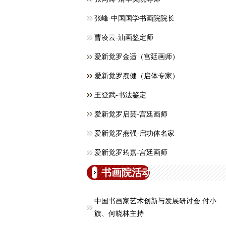
张峰-中国国学书画院院长
曹凌云-油画鉴定师
爱新觉罗金适（宫廷画师）
爱新觉罗焘健（启体专家）
王登武-书法鉴定
爱新觉罗启芸-宫廷画师
爱新觉罗焘强-启功体名家
爱新觉罗筠嘉-宫廷画师
书画院活动
中国书画家艺术创新与发展研讨会 付小
旗、何晓林主持