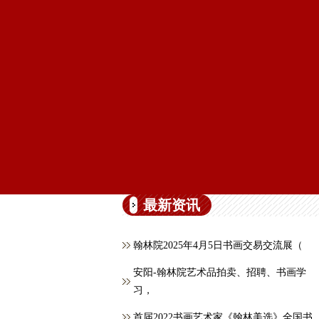
最新资讯
翰林院2025年4月5日书画交易交流展（
安阳-翰林院艺术品拍卖、招聘、书画学
习，
首届2022书画艺术家《翰林美选》全国书