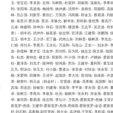
玉- 张宝启- 李龙喜- 左炜- 马树凯- 杜迎祥- 胡振雨- 寇俊礼- 李希
利- 张四海- 高波海- 梅雄伟- 姚仲虞- 沈明中- 袁炳生- 田丽昭- 高
林- 宫占强- 刘新芳- 蔡伯仁- 万英杰- 冯荷颍- 郄金玉- 蔡易潢- 刘
根- 崔景川-曹永德- 景滨- 宋焕允- 解华友- 郑和新-黄优秀- 黄高厅-
云凌- 林建明- 孙坤兴- 仲石- 张洪尊- 楼进勇- 王志平- 吴言波- 何
萱）- 胡丰武- 武仲作- 杨茗策- 徐志明- 官泽源- 江建荣- 张鹏翔- 
正玉- 胡丰文- 王少济- 尼丁鑫- 武炜山东- 刘林贵- 杨树灵- 李光志-
仁锁- 何付兵- 李晁天- 王永礼- 万远和- 马良山- 王全一- 别永祥- 
道- 孙儒林- 董才宝- 沈金华- 郑功民- 应为民- 姚志文-陈文星- 陆
良- 杜杰- 黄钟忠- 楼文浪- 郭新民- 叶小强- 许泰才- 卢婵娟- 爱新觉
柱- 夏泽高- 刘克才- 陈坤明- 邬鸿基- 邢乐- 王建华- 夏利军- 黄宝
正凡- 郭泳位- 张玉文- 付小旗- 曹凌云- 张音凌- 付恒业- 张永军- 
晓- 宋爱明- 田耀奇- 王泽平- 赵国庆- 覃大浩- 苏润地- 徐保新- 许彦
章- 柳青叶- 韩元金（韩金轩）- 官贤政- 谢鑫- 高希顺- 吴国辉- 张
其瑞- 郑连忠- 徐敏安- 刘建海- 张延塔- 李平泉- 李永强- 姜久柯- 
卓- 徐树立- 李再兴- 李俊东- 杜光- 杨晓华- 张永利- 宋金海- 爱新
华- 秦培营- 蔡易潢- 徐志明- 李坛计- 万英杰-爱新觉罗•焘健-王登
新觉罗•焘禧- 王建华-爱新觉罗•焘强-周保国-爱新觉罗•金适-爱新觉罗
轩-刘石刚- 高希顺-副官贤政- 韩元金- 高进铎-王学军- 李积成- 徐