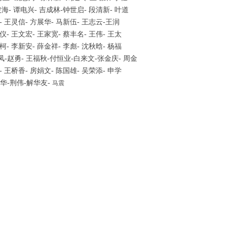
波海- 谭电兴- 吉成林-钟世启- 段清新- 叶道
- 王灵信- 方展华- 马新伍- 王志云-王润
仪- 王文宏- 王家宽- 蔡丰名- 王伟- 王太
柯- 李新安- 薛金祥- 李彪- 沈秋晗- 杨福
凤-赵勇- 王福秋-付恒业-白来文-张金庆- 周金
- 王桥香- 房娟文- 陈国雄- 吴荣添- 申学
全华-荆伟
-
解华友-
马震