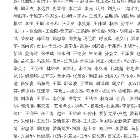
政- 张新纪- 黄恩中- 南卓- 孙利军- 赵修芬- 张玉杰- 任智辉- 游建国
洲- 周天杰- 李远胜- 冉孟儒- 李洪泽- 李光- 巩舒- 刘贵云 （笔名刘
徐振宇- 于银芝- 许家文- 杜冲利- 宋杰- 王贯忠- 孟昭鹏- 胡胜利- 
根弟- 李恒-王瑜-金长和- 张天良- 李笑娟- 王伟斌- 杨东- 孙学科-
泓志）- 张金顺- 王金阳-曾庆富- 王鹏麟- 柳恒金- 郭硕- 胡耀君- 黄
武- 荣发财- 郝延群- 郑忠华- 周文超-冯照君- 呼改凤- 程义山- 温泉
宇- 高尚贞- 贾君- 于立福- 袁学龙- 高远- 刘武银- 于兆亮- 田晓环-
新华- 姜海涛- 张书成- 张永利- 王德安- 朱良师- 孙焕文- 王泽腾- 
强- 孟祥卫- 冯连顺- 袁烨- 汪保国- 亓振国- 周正- 刘永光- 冯永辉-
宗英 ）- 王万恒- 林锦锋- 黄希孔- 宋金海- 李弘甫- 孔建超- 孙忠彪
凤书- 魏德琦- 皮守东- 暴永和- 张启合- 游建国- 刘洪民- 马传永- 
进- 衡安贵- 冯海亮- 王军- 郭金波- 于世斌- 谢泽辉- 周义广- 李淑
芬- 傅少卿- 汪速清，字煜之- 胡文高- 蒋承奇- 杨国华- 杨镇舞- 
鹏- 刘华青- 王景云- 南宁娟- 潘育文- 王绪丰- 杨春城- 会员：张明武
明- 郭清湘- 韦景盖，艺名希文- 刘希广- 杨春海- 杜秉离- 李侑滨- 
位广- 王润平- 任四青- 赵伟- 王维峰-杜传伟- 爱新觉罗•焘然- 爱新
元- 朱锡林- 王发升- 爱新觉罗•焘禧- 王志云- 单国璋-爱新觉罗•焘强-
博- 宋忠厚- 周娜娜- 爱新觉罗•闿源- 赵士奎- 鲍明中- 李爱军- 马新
富- 方展华- 焦延德- 张清- 刘建文- 王华- 栾长惠- 曹光忠- 崔玉良-