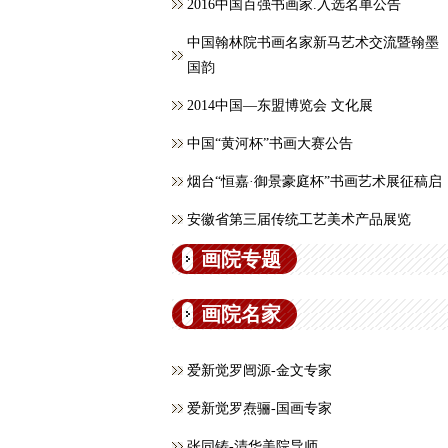
2016中国百强书画家.入选名单公告
中国翰林院书画名家新马艺术交流暨翰墨
国韵
2014中国—东盟博览会 文化展
中国“黄河杯”书画大赛公告
烟台“恒嘉·御景豪庭杯”书画艺术展征稿启
安徽省第三届传统工艺美术产品展览
画院专题
画院名家
爱新觉罗闿源-金文专家
爱新觉罗焘骊-国画专家
张同铸-清华美院导师