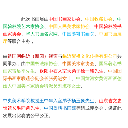
此次书画展由
中国书画家协会
、
中国收藏协会
、
中
国翰林院艺术家协会
、
中国人民美术家协会、
中国翰林院书
1
2
3
4
画家协会
、
华人书画名家网
、
中国墨耕书画院
、
中国书画展
厅
等
联合主办，
由
祖国网临沂（新闻）视窗
与
临沂耀祖文化传播有限公司
共
同承办，由
中国书法家协会
、
中国美术家协会
、
国际著名书
画家雷显平先生
、
欧阳中石入室大弟子徐一铭先生
、
中国国
际书画家联谊会副会长张秀进女士
、
中国黄河女黄河画派创
始人中国美术家协会特派员刘淑琴女士
、
中央美术学院教授王中年入室弟子杨玉象先生
、
山东省文史
馆馆长毛同凯先生
、
中国墨耕书画院
等组成评委会，保证此
次展出比赛的公平公正。