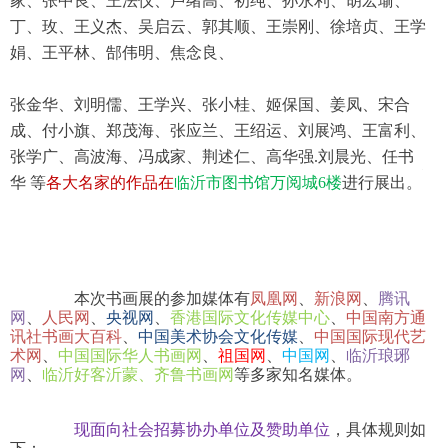
家、张中良、王法仪、卢绪高、初纯、孙永利、胡宏瑜、
丁、玫、王义杰、吴启云、郭其顺、王崇刚、徐培贞、王学
娟、王平林、郜伟明、焦念良、
张金华、刘明儒、王学兴、张小桂、姬保国、姜凤、宋合
成、付小旗、郑茂海、张应兰、王绍运、刘展鸿、王富利、
张学广、高波海、冯成家、荆述仁、高华强.刘晨光、任书
华 等
各大名家的作品在
临沂市图书馆万阅城6楼
进行展出。
本次书画展的参加媒体有
凤凰网
、
新浪网
、
腾讯
网
、
人民网
、
央视网
、
香港国际文化传媒中心
、
中国南方通
讯社书画大百科
、
中国美术协会文化传媒
、
中国国际现代艺
术网
、
中国国际华人书画网
、
祖国网
、
中国网
、
临沂琅琊
网
、
临沂好客沂蒙、齐鲁书画网
等多家知名媒体。
现面向社会招募协办单位及赞助单位
，具体规则如