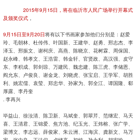
2015
9
15
年
月
日，将在临沂市人民广场举行开幕式
及颁奖仪式
，
9
15
9
20
月
日至
月
日
将有以下书画家参加他们分别是：赵爱
玲、毛朝林、杜传伟、叶国新、王建华、赵勇、邢志杰、李
泽玉、邢振文、谢柯庆、高燕、陈晓京、花树霖、周保国、
赵永峰、韩孝文、王浩雷、韩金轩、官贤政、高汉强、皮守
东、李积成、郭剑琼、万建民、魏忠建、陈三虎、李储恩、
阎允东、卢俊良、谢金龙、刘晓虎、张宝启、王学军、胡胜
利、姚宏儒、袁莹、郑忠华、孙家为、郭全江、谭国隆、郗
厚露、
李丹奎 

. 李再兴
毕益山、徐汝清、陈卫新、马斌奎、郭翠芹、范继宏、马天
喜、王清君、王锦爱、焦方池、纪玉光、王炜榕、张广学、
梁博文、李志远、薛俊家、朱云洲、江海滨、龚新文、马万