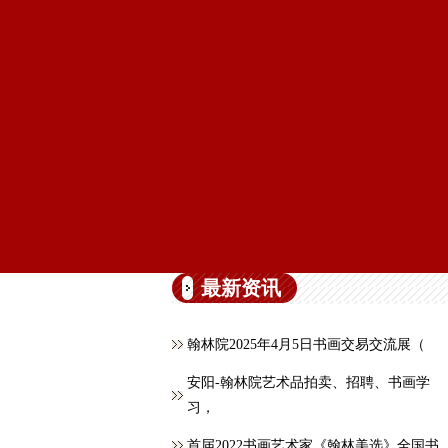
最新资讯
翰林院2025年4月5日书画交易交流展（
安阳-翰林院艺术品拍卖、招聘、书画学
习，
首届2022书画艺术家《翰林美选》全国书