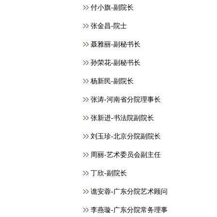
付小旗-副院长
张金昌-院士
聂雅丽-副秘书长
孙荣花-副秘书长
杨新民-副院长
张涛-河南省分院理事长
张新进-书法院副院长
刘玉珍-北京分院副院长
周丽-艺术委员会副主任
丁欣-副院长
谯安蓉-广东分院艺术顾问
李燕璇-广东分院常务理事