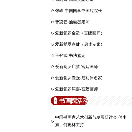
张峰-中国国学书画院院长
曹凌云-油画鉴定师
爱新觉罗金适（宫廷画师）
爱新觉罗焘健（启体专家）
王登武-书法鉴定
爱新觉罗启芸-宫廷画师
爱新觉罗焘强-启功体名家
爱新觉罗筠嘉-宫廷画师
书画院活动
中国书画家艺术创新与发展研讨会 付小
旗、何晓林主持