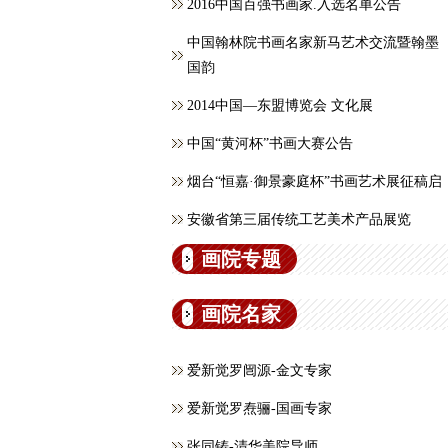
2016中国百强书画家.入选名单公告
中国翰林院书画名家新马艺术交流暨翰墨
国韵
2014中国—东盟博览会 文化展
中国“黄河杯”书画大赛公告
烟台“恒嘉·御景豪庭杯”书画艺术展征稿启
安徽省第三届传统工艺美术产品展览
画院专题
画院名家
爱新觉罗闿源-金文专家
爱新觉罗焘骊-国画专家
张同铸-清华美院导师