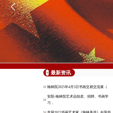
最新资讯
翰林院2025年4月5日书画交易交流展（
安阳-翰林院艺术品拍卖、招聘、书画学
习，
首届2022书画艺术家《翰林美选》全国书