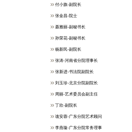
付小旗-副院长
张金昌-院士
聂雅丽-副秘书长
孙荣花-副秘书长
杨新民-副院长
张涛-河南省分院理事长
张新进-书法院副院长
刘玉珍-北京分院副院长
周丽-艺术委员会副主任
丁欣-副院长
谯安蓉-广东分院艺术顾问
李燕璇-广东分院常务理事