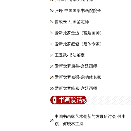
张峰-中国国学书画院院长
曹凌云-油画鉴定师
爱新觉罗金适（宫廷画师）
爱新觉罗焘健（启体专家）
王登武-书法鉴定
爱新觉罗启芸-宫廷画师
爱新觉罗焘强-启功体名家
爱新觉罗筠嘉-宫廷画师
书画院活动
中国书画家艺术创新与发展研讨会 付小
旗、何晓林主持