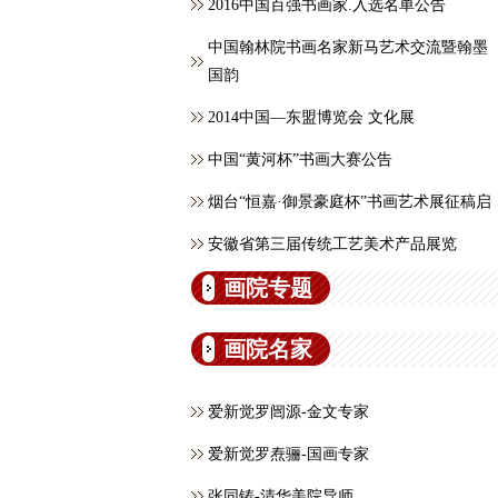
2016中国百强书画家.入选名单公告
中国翰林院书画名家新马艺术交流暨翰墨
国韵
2014中国—东盟博览会 文化展
中国“黄河杯”书画大赛公告
烟台“恒嘉·御景豪庭杯”书画艺术展征稿启
安徽省第三届传统工艺美术产品展览
画院专题
画院名家
爱新觉罗闿源-金文专家
爱新觉罗焘骊-国画专家
张同铸-清华美院导师