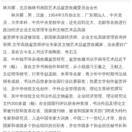
林兴耀，北京翰林书画院艺术品鉴赏收藏委员会会长
林兴耀，男，汉族，
1954
年
3
月份出生，广东潮汕人，中共党
员，大学本科，中共中央党校毕业，还先后到北大、北邮等名校进行
政治经济企业文化管理专业和文物艺术品高级
鉴赏师专业进修深造，获国家高级经济师、企业文化高级管理咨询评
审师
,
文学高级鉴赏师评论专家及文物艺术品鉴赏收藏家，业余爱好广
泛，喜欢古今名人书法字画陶瓷、奇石玉
器、中外钱币等杂项收藏鉴赏研究，鉴赏收藏书法字画等艺术品近千
件（幅），喜欢文学书画创作和研究，从小就描习王羲之、王献之、
文征明等楷书，行草学赵孟頫、米蒂等名家，青少年中学时期书法就
很有成就，书法作品曾参加全国行业比赛获奖；热爱文学创作鉴赏评
论、及中华传统文化创作、中外企业管理咨询、理论文章研究撰写
等。其中华传统文化书法作品文物鉴赏、企业经济管理、理论研究论
文约
300
多篇（幅）在全国期刊评比获各种奖项，书法作品及理论文
章被刊登和发表在省、国家级刊物，被省和国家有关部门聘请为特约
专家和研究员，入选中国专家大词典，中国二十一世纪人才库，曾在
国家和省级多个协会组织担任职务，并在市级多个协会担任秘书长和