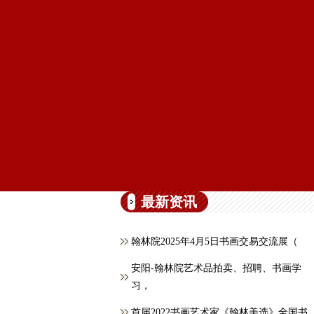
最新资讯
翰林院2025年4月5日书画交易交流展（
安阳-翰林院艺术品拍卖、招聘、书画学
习，
首届2022书画艺术家《翰林美选》全国书