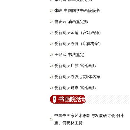
张峰-中国国学书画院院长
曹凌云-油画鉴定师
爱新觉罗金适（宫廷画师）
爱新觉罗焘健（启体专家）
王登武-书法鉴定
爱新觉罗启芸-宫廷画师
爱新觉罗焘强-启功体名家
爱新觉罗筠嘉-宫廷画师
书画院活动
中国书画家艺术创新与发展研讨会 付小
旗、何晓林主持