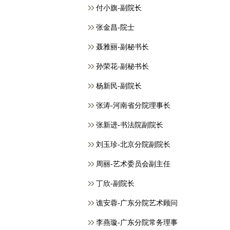
付小旗-副院长
张金昌-院士
聂雅丽-副秘书长
孙荣花-副秘书长
杨新民-副院长
张涛-河南省分院理事长
张新进-书法院副院长
刘玉珍-北京分院副院长
周丽-艺术委员会副主任
丁欣-副院长
谯安蓉-广东分院艺术顾问
李燕璇-广东分院常务理事