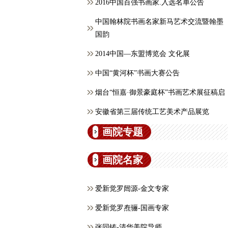
2016中国百强书画家.入选名单公告
中国翰林院书画名家新马艺术交流暨翰墨
国韵
2014中国—东盟博览会 文化展
中国“黄河杯”书画大赛公告
烟台“恒嘉·御景豪庭杯”书画艺术展征稿启
安徽省第三届传统工艺美术产品展览
画院专题
画院名家
爱新觉罗闿源-金文专家
爱新觉罗焘骊-国画专家
张同铸-清华美院导师